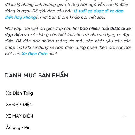
để xử lý những tình huống giao thông bất ngờ vẫn còn là điều
đáng lo ngại. Để giải đáp câu hỏi
13 tuổi có được đi xe đạp
điện hay không
?, mời bạn tham khảo bài viết sau.
Như vậy, bài viết đã giải đáp câu hỏi
bao nhiêu tuổi được đi xe
đạp điện
và các lưu ý cần biết khi cho trẻ nhỏ sử dụng xe đạp
điện. Để đón đọc những thông tin mới, cập nhật yêu cầu của
pháp luật khi sử dụng xe đạp điện, đừng quên theo dõi các bài
viết của
Xe Điện Cute
nhé!
DANH MỤC SẢN PHẨM
Xe Điện Tailg
XE ĐẠP ĐIỆN
XE MÁY ĐIỆN
Ắc quy - Pin