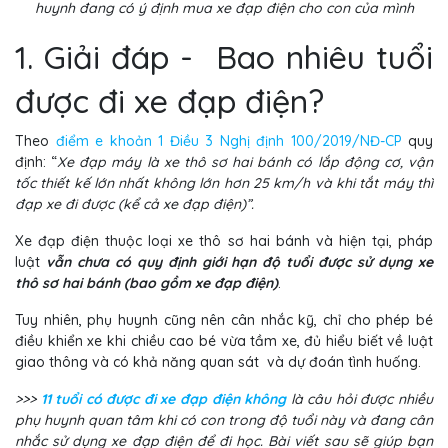
huynh đang có ý định mua xe đạp điện cho con của mình
1. Giải đáp - Bao nhiêu tuổi
được đi xe đạp điện?
Theo
điểm e khoản 1 Điều 3 Nghị định 100/2019/NĐ-CP
quy
định: “
Xe đạp máy là xe thô sơ hai bánh có lắp động cơ, vận
tốc thiết kế lớn nhất không lớn hơn 25 km/h và khi tắt máy thì
đạp xe đi được (kể cả xe đạp điện)”.
Xe đạp điện thuộc loại xe thô sơ hai bánh và hiện tại, pháp
luật
vẫn chưa có quy định giới hạn độ tuổi được sử dụng xe
thô sơ hai bánh (bao gồm xe đạp điện)
.
Tuy nhiên, phụ huynh cũng nên cân nhắc kỹ, chỉ cho phép bé
điều khiển xe khi chiều cao bé vừa tầm xe, đủ hiểu biết về luật
giao thông và có khả năng quan sát và dự đoán tình huống.
>>>
11 tuổi có được đi xe đạp điện không
là câu hỏi được nhiều
phụ huynh quan tâm khi có con trong độ tuổi này và đang cân
nhắc sử dụng xe đạp điện để đi học. Bài viết sau sẽ giúp bạn