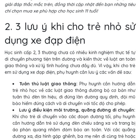
giải đáp thắc mắc trên, đồng thời cập nhật đến bạn những tiêu
chí chọn mua xe phù hợp cho học sinh 11 tuổi!
2. 3 lưu ý khi cho trẻ nhỏ sử
dụng xe đạp điện
Học sinh cấp 2, 3 thường chưa có nhiều kinh nghiệm thực tế tự
di chuyển phương tiện trên đường và kiến thức về luật an toàn
giao thông và xử lý tình huống chưa đầy đủ. Vì vậy, khi cho trẻ
em sử dụng xe đạp điện, phụ huynh cần lưu ý các vấn đề sau:
Tuân thủ luật giao thông:
Phụ huynh cần hướng dẫn
trẻ nhỏ học về các luật giao thông đường bộ cơ bản như
tuân thủ đèn tín hiệu, đi đúng làn đường quy định, đội mũ
bảo hiểm đúng cách và di chuyển với tốc độ cho phép.
Lưu ý điều kiện môi trường, quãng đường di chuyển:
Khi cho trẻ di chuyển vào các đoạn đường tối, phụ huynh
cần hướng dẫn trẻ sử dụng đèn chiếu sáng xa và trang bị
áo phản quang nhằm đảm bảo an toàn. Với các quãng
đường xa, địa hình gập ghềnh, ba mẹ nên đi cùng trẻ hoặc