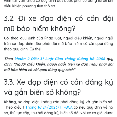
Hiện tại, vẫn chưa có quy định bắt buộc phải có bằng lái xe khi
điều khiển phương tiện thô sơ.
3.2. Đi xe đạp điện có cần đội
mũ bảo hiểm không?
Có
, theo quy định của Pháp luật, người điều khiển, người ngồi
trên xe đạp điện đều phải đội mũ bảo hiểm có cài quai đúng
theo quy định. Cụ thể:
Theo
khoản 2 Điều 31 Luật Giao thông đường bộ 2008
quy
định: “Người điều khiển, người ngồi trên xe đạp máy phải đội
mũ bảo hiểm có cài quai đúng quy cách”
3.3. Xe đạp điện có cần đăng ký
và gắn biển số không?
Không,
xe đạp điện không cần phải đăng ký và gắn biển số.
Theo điều 1
Thông tư 24/2023/TT-BCA
có nêu quy định về hồ
sơ, thủ tục cấp, thu hồi đăng ký, biển số đối với xe cơ giới được