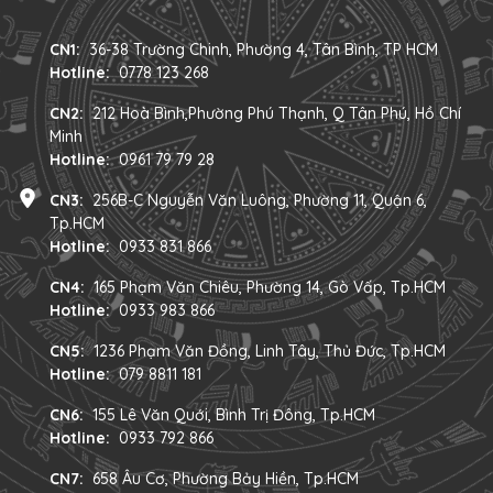
CN1:
36-38 Trường Chinh, Phường 4, Tân Bình, TP HCM
Hotline:
0778 123 268
CN2:
212 Hoà Bình,Phường Phú Thạnh, Q Tân Phú, Hồ Chí
Minh
Hotline:
0961 79 79 28
CN3:
256B-C Nguyễn Văn Luông, Phường 11, Quận 6,
Tp.HCM
Hotline:
0933 831 866
CN4:
165 Phạm Văn Chiêu, Phường 14, Gò Vấp, Tp.HCM
Hotline:
0933 983 866
CN5:
1236 Phạm Văn Đồng, Linh Tây, Thủ Đức, Tp.HCM
Hotline:
079 8811 181
CN6:
155 Lê Văn Quới, Bình Trị Đông, Tp.HCM
Hotline:
0933 792 866
CN7:
658 Âu Cơ, Phường Bảy Hiền, Tp.HCM