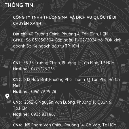
THÔNG TIN
CÔNG TY TNHH THƯƠNG MẠI VÀ DỊCH VỤ QUỐC TẾ DI
CHUYỂN XANH
Địa chỉ:
40 Trường Chinh, Phường 4, Tân Bình, HCM
GPKD:
Số 0318561504 Cấp ngày 11/02/2024 bởi PĐK kinh
doanh Sở Kế hoạch đầu tư TP.HCM
CN1:
36-38 Trường Chinh, Phường 4, Tân Bình, TP HCM
Hotline:
0778 123 268
CN2:
212 Hoà Bình,Phường Phú Thạnh, Q Tân Phú, Hồ Chí
Minh
Hotline:
0961 79 79 28
CN3:
256B-C Nguyễn Văn Luông, Phường 11, Quận 6,
Tp.HCM
Hotline:
0933 831 866
CN4:
165 Phạm Văn Chiêu, Phường 14, Gò Vấp, Tp.HCM