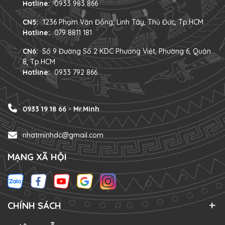
Hotline:
0933 983 866
CN5:
1236 Phạm Văn Đồng, Linh Tây, Thủ Đức, Tp.HCM
Hotline:
079 8811 181
CN6:
Số 9 Đường Số 2 KDC Phương Việt, Phường 6, Quận
8, Tp.HCM
Hotline:
0933 792 866
0933 19 18 66 - Mr.Minh
nhatminhdc@gmail.com
MẠNG XÃ HỘI
CHÍNH SÁCH