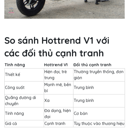
So sánh Hottrend V1 với
các đối thủ cạnh tranh
Tính năng
Hottrend V1
Đối thủ cạnh tranh
Hiện đại, trẻ
Thường truyền thống, đơn
Thiết kế
trung
giản
Mạnh mẽ, bền
Công suất
Trung bình
bỉ
Quãng đường di
Xa
Trung bình
chuyển
Đa dạng, hiện
Tính năng
Cơ bản
đại
Giá cả
Cạnh tranh
Tùy thuộc vào thương hiệu