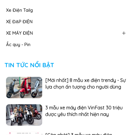
Xe Điện Tailg
XE ĐẠP ĐIỆN
XE MÁY ĐIỆN
Ắc quy - Pin
TIN TỨC NỔI BẬT
[Mới nhất] 8 mẫu xe điện trendy - Sự
lựa chọn ấn tượng cho người dùng
3 mẫu xe máy điện VinFast 30 triệu
được yêu thích nhất hiện nay
[Cập nhật] 3 mẫu xe máy điện