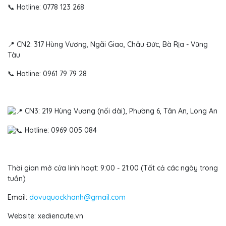
📞 Hotline: 0778 123 268
📍 CN2: 317 Hùng Vương, Ngãi Giao, Châu Đức, Bà Rịa - Vũng
Tàu
📞 Hotline: 0961 79 79 28
CN3: 219 Hùng Vương (nối dài), Phường 6, Tân An, Long An
Hotline: 0969 005 084
Thời gian mở cửa linh hoạt: 9:00 - 21:00 (Tất cả các ngày trong
tuần)
Email:
dovuquockhanh@gmail.com
Website: xediencute.vn