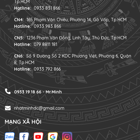
Tp.HCM
Hotline:
0933 831 866
CN4:
165 Phạm Văn Chiêu, Phường 14, Gò Vấp, Tp.HCM
Hotline:
0933 983 866
CN5:
1236 Phạm Văn Đồng, Linh Tây, Thủ Đức, Tp.HCM
Hotline:
079 8811 181
CN6:
Số 9 Đường Số 2 KDC Phương Việt, Phường 6, Quận
8, Tp.HCM
Hotline:
0933 792 866
0933 19 18 66 - Mr.Minh
nhatminhdc@gmail.com
MẠNG XÃ HỘI