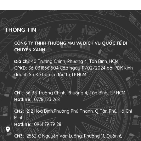
vẻ ngoài hiện đại, màu sắc nổi bật và decor đậm chất cá
nhân 1. 4 mẫu xe đạp điện trendy ấn tượng nhất năm 2025
Dưới đây...
THÔNG TIN
CÔNG TY TNHH THƯƠNG MẠI VÀ DỊCH VỤ QUỐC TẾ DI
CHUYỂN XANH
Địa chỉ:
40 Trường Chinh, Phường 4, Tân Bình, HCM
GPKD:
Số 0318561504 Cấp ngày 11/02/2024 bởi PĐK kinh
doanh Sở Kế hoạch đầu tư TP.HCM
CN1:
36-38 Trường Chinh, Phường 4, Tân Bình, TP HCM
Hotline:
0778 123 268
CN2:
212 Hoà Bình,Phường Phú Thạnh, Q Tân Phú, Hồ Chí
Minh
Hotline:
0961 79 79 28
CN3:
256B-C Nguyễn Văn Luông, Phường 11, Quận 6,