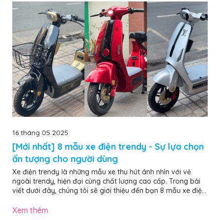
16 tháng 05 2025
[Mới nhất] 8 mẫu xe điện trendy - Sự lựa chọn
ấn tượng cho người dùng
Xe điện trendy là những mẫu xe thu hút ánh nhìn với vẻ
ngoài trendy, hiện đại cùng chất lượng cao cấp. Trong bài
viết dưới đây, chúng tôi sẽ giới thiệu đến bạn 8 mẫu xe điện
trendy nổi bật, ấn tượng nhất năm 2025, đảm bảo giúp bạn
chọn được chiếc “chiến mã” ưng ý, nổi bật khi di chuyển trên
Xem thêm
phố. Các mẫu xe đạp điện trendy gây ấn tượng mạnh với