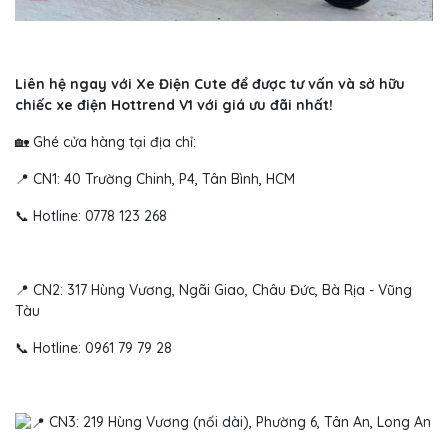
Liên hệ ngay với Xe Điện Cute để được tư vấn và sở hữu
chiếc xe điện Hottrend V1 với giá ưu đãi nhất!
🏡 Ghé cửa hàng tại địa chỉ:
📍 CN1: 40 Trường Chinh, P4, Tân Bình, HCM
📞 Hotline: 0778 123 268
📍 CN2: 317 Hùng Vương, Ngãi Giao, Châu Đức, Bà Rịa - Vũng
Tàu
📞 Hotline: 0961 79 79 28
CN3: 219 Hùng Vương (nối dài), Phường 6, Tân An, Long An