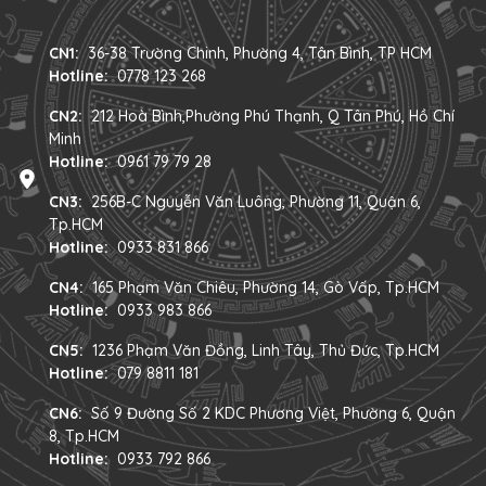
CN1:
36-38 Trường Chinh, Phường 4, Tân Bình, TP HCM
Hotline:
0778 123 268
CN2:
212 Hoà Bình,Phường Phú Thạnh, Q Tân Phú, Hồ Chí
Minh
Hotline:
0961 79 79 28
CN3:
256B-C Nguyễn Văn Luông, Phường 11, Quận 6,
Tp.HCM
Hotline:
0933 831 866
CN4:
165 Phạm Văn Chiêu, Phường 14, Gò Vấp, Tp.HCM
Hotline:
0933 983 866
CN5:
1236 Phạm Văn Đồng, Linh Tây, Thủ Đức, Tp.HCM
Hotline:
079 8811 181
CN6:
Số 9 Đường Số 2 KDC Phương Việt, Phường 6, Quận
8, Tp.HCM
Hotline:
0933 792 866