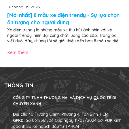
16 tháng 05 2025
[Mới nhất] 8 mẫu xe điện trendy - Sự lựa chọn
ấn tượng cho người dùng
Xe điện trendy là những mẫu xe thu hút ánh nhìn với vẻ
ngoài trendy, hiện đại cùng chất lượng cao cấp. Trong bài
viết dưới đây, chúng tôi sẽ giới thiệu đến bạn 8 mẫu xe điện
trendy nổi bật, ấn tượng nhất năm 2025, đảm bảo giúp bạn
chọn được chiếc “chiến mã” ưng ý, nổi bật khi di chuyển trên
Xem thêm
phố. Các mẫu xe đạp điện trendy gây ấn tượng mạnh với
vẻ ngoài hiện đại, màu sắc nổi bật và decor đậm chất cá
nhân 1. 4 mẫu xe đạp điện trendy ấn tượng nhất năm 2025
Dưới đây...
THÔNG TIN
CÔNG TY TNHH THƯƠNG MẠI VÀ DỊCH VỤ QUỐC TẾ DI
CHUYỂN XANH
Địa chỉ:
40 Trường Chinh, Phường 4, Tân Bình, HCM
GPKD:
Số 0318561504 Cấp ngày 11/02/2024 bởi PĐK kinh
doanh Sở Kế hoạch đầu tư TP.HCM