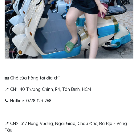
🏡 Ghé cửa hàng tại địa chỉ:
📍 CN1: 40 Trường Chinh, P4, Tân Bình, HCM
📞 Hotline: 0778 123 268
📍 CN2: 317 Hùng Vương, Ngãi Giao, Châu Đức, Bà Rịa - Vũng
Tàu