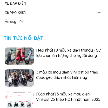
XE ĐẠP ĐIỆN
XE MÁY ĐIỆN
Ắc quy - Pin
TIN TỨC NỔI BẬT
[Mới nhất] 8 mẫu xe điện trendy - Sự
lựa chọn ấn tượng cho người dùng
3 mẫu xe máy điện VinFast 30 triệu
được yêu thích nhất hiện nay
[Cập nhật] 3 mẫu xe máy điện
VinFast 25 triệu HOT nhất năm 2025