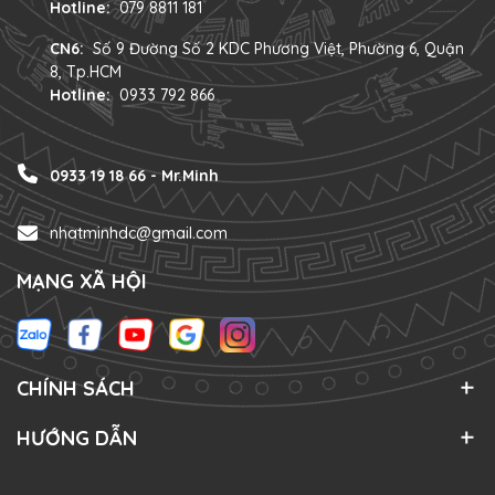
Hotline:
079 8811 181
CN6:
Số 9 Đường Số 2 KDC Phương Việt, Phường 6, Quận
8, Tp.HCM
Hotline:
0933 792 866
0933 19 18 66 - Mr.Minh
nhatminhdc@gmail.com
MẠNG XÃ HỘI
CHÍNH SÁCH
HƯỚNG DẪN