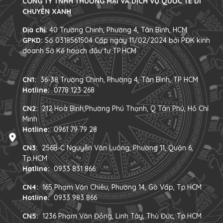
CÔNG TY TNHH THƯƠNG MẠI VÀ DỊCH VỤ QUỐC TẾ DI
CHUYỂN XANH
Địa chỉ:
40 Trường Chinh, Phường 4, Tân Bình, HCM
GPKD:
Số 0318561504 Cấp ngày 11/02/2024 bởi PĐK kinh
doanh Sở Kế hoạch đầu tư TP.HCM
CN1:
36-38 Trường Chinh, Phường 4, Tân Bình, TP HCM
Hotline:
0778 123 268
CN2:
212 Hoà Bình,Phường Phú Thạnh, Q Tân Phú, Hồ Chí
Minh
Hotline:
0961 79 79 28
CN3:
256B-C Nguyễn Văn Luông, Phường 11, Quận 6,
Tp.HCM
Hotline:
0933 831 866
CN4:
165 Phạm Văn Chiêu, Phường 14, Gò Vấp, Tp.HCM
Hotline:
0933 983 866
CN5:
1236 Phạm Văn Đồng, Linh Tây, Thủ Đức, Tp.HCM