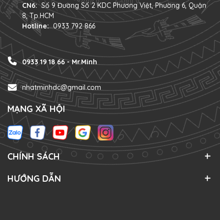
CN6:
Số 9 Đường Số 2 KDC Phương Việt, Phường 6, Quận
8, Tp.HCM
Hotline:
0933 792 866
0933 19 18 66 - Mr.Minh
nhatminhdc@gmail.com
MẠNG XÃ HỘI
CHÍNH SÁCH
HƯỚNG DẪN