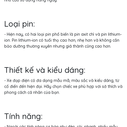
nhu cầu sử dụng hàng ngày.
Loại pin:
- Hiện nay, có hai loại pin phổ biến là pin axit chì và pin lithium-
ion. Pin lithium-ion có tuổi thọ cao hơn, nhẹ hơn và không cần
bảo dưỡng thường xuyên nhưng giá thành cũng cao hơn.
Thiết kế và kiểu dáng:
- Xe đạp điện có đa dạng mẫu mã, màu sắc và kiểu dáng, từ
cổ điển đến hiện đại. Hãy chọn chiếc xe phù hợp với sở thích và
phong cách cá nhân của bạn.
Tính năng:
- Ngoài các tính năng cơ bản như đèn, còi, phanh, nhiều mẫu