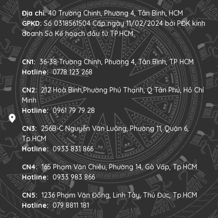
Địa chỉ:
40 Trường Chinh, Phường 4, Tân Bình, HCM
GPKD:
Số 0318561504 Cấp ngày 11/02/2024 bởi PĐK kinh
doanh Sở Kế hoạch đầu tư TP.HCM
CN1:
36-38 Trường Chinh, Phường 4, Tân Bình, TP HCM
Hotline:
0778 123 268
CN2:
212 Hoà Bình,Phường Phú Thạnh, Q Tân Phú, Hồ Chí
Minh
Hotline:
0961 79 79 28
CN3:
256B-C Nguyễn Văn Luông, Phường 11, Quận 6,
Tp.HCM
Hotline:
0933 831 866
CN4:
165 Phạm Văn Chiêu, Phường 14, Gò Vấp, Tp.HCM
Hotline:
0933 983 866
CN5:
1236 Phạm Văn Đồng, Linh Tây, Thủ Đức, Tp.HCM
Hotline:
079 8811 181