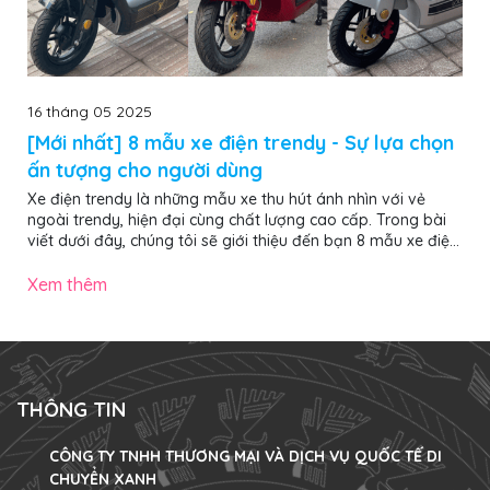
16 tháng 05 2025
[Mới nhất] 8 mẫu xe điện trendy - Sự lựa chọn
ấn tượng cho người dùng
Xe điện trendy là những mẫu xe thu hút ánh nhìn với vẻ
ngoài trendy, hiện đại cùng chất lượng cao cấp. Trong bài
viết dưới đây, chúng tôi sẽ giới thiệu đến bạn 8 mẫu xe điện
trendy nổi bật, ấn tượng nhất năm 2025, đảm bảo giúp bạn
chọn được chiếc “chiến mã” ưng ý, nổi bật khi di chuyển trên
Xem thêm
phố. Các mẫu xe đạp điện trendy gây ấn tượng mạnh với
vẻ ngoài hiện đại, màu sắc nổi bật và decor đậm chất cá
nhân 1. 4 mẫu xe đạp điện trendy ấn tượng nhất năm 2025
Dưới đây...
THÔNG TIN
CÔNG TY TNHH THƯƠNG MẠI VÀ DỊCH VỤ QUỐC TẾ DI
CHUYỂN XANH