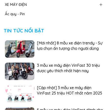
XE MÁY ĐIỆN
Ắc quy - Pin
TIN TỨC NỔI BẬT
[Mới nhất] 8 mẫu xe điện trendy - Sự
lựa chọn ấn tượng cho người dùng
3 mẫu xe máy điện VinFast 30 triệu
được yêu thích nhất hiện nay
[Cập nhật] 3 mẫu xe máy điện
VinFast 25 triệu HOT nhất năm 2025
5 mẫu xe máy điện VinFast dành cho