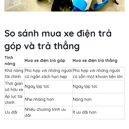
So sánh mua xe điện trả
góp và trả thẳng
Tính
Mua xe điện trả góp
Mua xe điện trả thẳng
năng
Khả năng
Phù hợp với những người
Phù hợp với những người
tài chính
có ngân sách hạn hẹp
có sẵn một khoản tiền lớn
Thời gian
Ngay lập tức
Ngay lập tức
sở hữu xe
Áp lực tài
Nhẹ nhàng hơn
Nặng hơn
chính
Nhiều chương trình ưu
Ưu đãi
Ít ưu đãi hơn
đãi