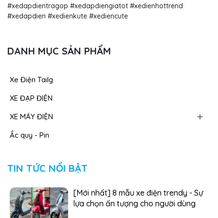
#xedapdientragop #xedapdiengiatot #xedienhottrend
#xedapdien #xedienkute #xediencute
DANH MỤC SẢN PHẨM
Xe Điện Tailg
XE ĐẠP ĐIỆN
XE MÁY ĐIỆN
Ắc quy - Pin
TIN TỨC NỔI BẬT
[Mới nhất] 8 mẫu xe điện trendy - Sự
lựa chọn ấn tượng cho người dùng