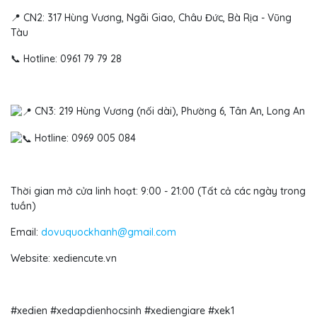
📍 CN2: 317 Hùng Vương, Ngãi Giao, Châu Đức, Bà Rịa - Vũng
Tàu
📞 Hotline: 0961 79 79 28
CN3: 219 Hùng Vương (nối dài), Phường 6, Tân An, Long An
Hotline: 0969 005 084
Thời gian mở cửa linh hoạt: 9:00 - 21:00 (Tất cả các ngày trong
tuần)
Email:
dovuquockhanh@gmail.com
Website: xediencute.vn
#xedien #xedapdienhocsinh #xediengiare
#xek1