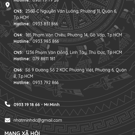
CN3:
256B-C Nguyễn Văn Luông, Phường 11, Quận 6,
Tp.HCM
Hotline:
0933 831 866
CN4:
165 Phạm Văn Chiêu, Phường 14, Gò Vấp, Tp.HCM
Hotline:
0933 983 866
CN5:
1236 Phạm Văn Đồng, Linh Tây, Thủ Đức, Tp.HCM
Hotline:
079 8811 181
CN6:
Số 9 Đường Số 2 KDC Phương Việt, Phường 6, Quận
8, Tp.HCM
Hotline:
0933 792 866
0933 19 18 66 - Mr.Minh
nhatminhdc@gmail.com
MẠNG XÃ HỘI