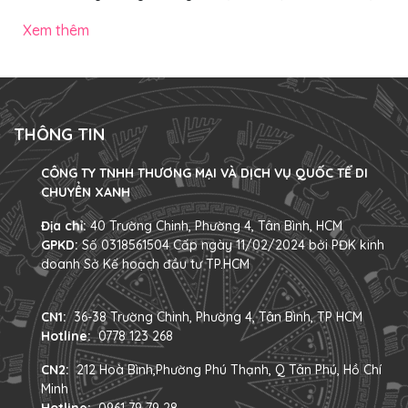
trendy nổi bật, ấn tượng nhất năm 2025, đảm bảo giúp bạn
chọn được chiếc “chiến mã” ưng ý, nổi bật khi di chuyển trên
Xem thêm
phố. Các mẫu xe đạp điện trendy gây ấn tượng mạnh với
vẻ ngoài hiện đại, màu sắc nổi bật và decor đậm chất cá
nhân 1. 4 mẫu xe đạp điện trendy ấn tượng nhất năm 2025
Dưới đây...
THÔNG TIN
CÔNG TY TNHH THƯƠNG MẠI VÀ DỊCH VỤ QUỐC TẾ DI
CHUYỂN XANH
Địa chỉ:
40 Trường Chinh, Phường 4, Tân Bình, HCM
GPKD:
Số 0318561504 Cấp ngày 11/02/2024 bởi PĐK kinh
doanh Sở Kế hoạch đầu tư TP.HCM
CN1:
36-38 Trường Chinh, Phường 4, Tân Bình, TP HCM
Hotline:
0778 123 268
CN2:
212 Hoà Bình,Phường Phú Thạnh, Q Tân Phú, Hồ Chí
Minh
Hotline:
0961 79 79 28