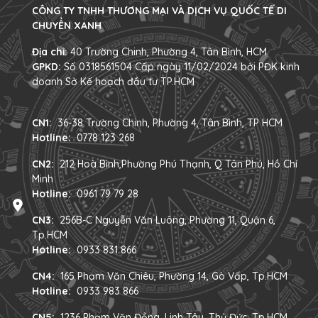
CÔNG TY TNHH THƯƠNG MẠI VÀ DỊCH VỤ QUỐC TẾ DI
CHUYỂN XANH
Địa chỉ:
40 Trường Chinh, Phường 4, Tân Bình, HCM
GPKD:
Số 0318561504 Cấp ngày 11/02/2024 bởi PĐK kinh
doanh Sở Kế hoạch đầu tư TP.HCM
CN1:
36-38 Trường Chinh, Phường 4, Tân Bình, TP HCM
Hotline:
0778 123 268
CN2:
212 Hoà Bình,Phường Phú Thạnh, Q Tân Phú, Hồ Chí
Minh
Hotline:
0961 79 79 28
CN3:
256B-C Nguyễn Văn Luông, Phường 11, Quận 6,
Tp.HCM
Hotline:
0933 831 866
CN4:
165 Phạm Văn Chiêu, Phường 14, Gò Vấp, Tp.HCM
Hotline:
0933 983 866
CN5:
1236 Phạm Văn Đồng, Linh Tây, Thủ Đức, Tp.HCM