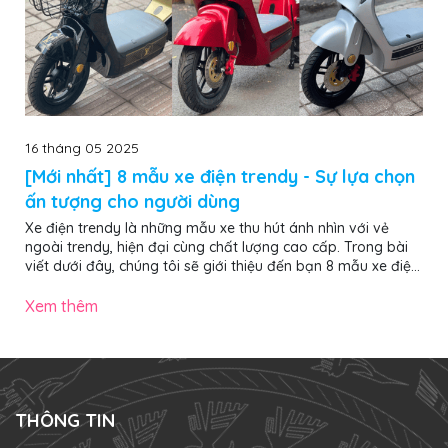
16 tháng 05 2025
[Mới nhất] 8 mẫu xe điện trendy - Sự lựa chọn
ấn tượng cho người dùng
Xe điện trendy là những mẫu xe thu hút ánh nhìn với vẻ
ngoài trendy, hiện đại cùng chất lượng cao cấp. Trong bài
viết dưới đây, chúng tôi sẽ giới thiệu đến bạn 8 mẫu xe điện
trendy nổi bật, ấn tượng nhất năm 2025, đảm bảo giúp bạn
chọn được chiếc “chiến mã” ưng ý, nổi bật khi di chuyển trên
Xem thêm
phố. Các mẫu xe đạp điện trendy gây ấn tượng mạnh với
vẻ ngoài hiện đại, màu sắc nổi bật và decor đậm chất cá
nhân 1. 4 mẫu xe đạp điện trendy ấn tượng nhất năm 2025
Dưới đây...
THÔNG TIN