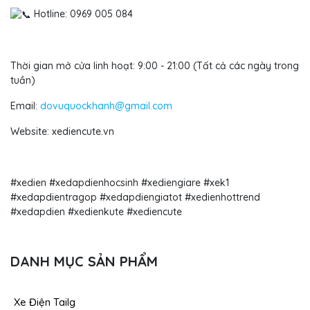
Hotline: 0969 005 084
Thời gian mở cửa linh hoạt: 9:00 - 21:00 (Tất cả các ngày trong
tuần)
Email:
dovuquockhanh@gmail.com
Website: xediencute.vn
#xedien #xedapdienhocsinh #xediengiare
#xek1
#xedapdientragop #xedapdiengiatot #xedienhottrend
#xedapdien #xedienkute #xediencute
DANH MỤC SẢN PHẨM
Xe Điện Tailg