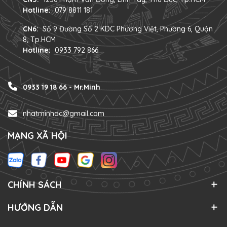
Hotline:
079 8811 181
CN6:
Số 9 Đường Số 2 KDC Phương Việt, Phường 6, Quận
8, Tp.HCM
Hotline:
0933 792 866
0933 19 18 66 - Mr.Minh
nhatminhdc@gmail.com
MẠNG XÃ HỘI
CHÍNH SÁCH
HƯỚNG DẪN