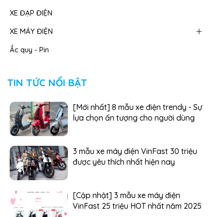
XE ĐẠP ĐIỆN
XE MÁY ĐIỆN
Ắc quy - Pin
TIN TỨC NỔI BẬT
[Mới nhất] 8 mẫu xe điện trendy - Sự
lựa chọn ấn tượng cho người dùng
3 mẫu xe máy điện VinFast 30 triệu
được yêu thích nhất hiện nay
[Cập nhật] 3 mẫu xe máy điện
VinFast 25 triệu HOT nhất năm 2025