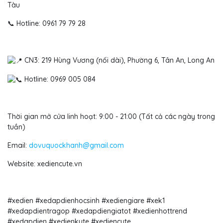
Tàu
📞 Hotline: 0961 79 79 28
CN3: 219 Hùng Vương (nối dài), Phường 6, Tân An, Long An
Hotline: 0969 005 084
Thời gian mở cửa linh hoạt: 9:00 - 21:00 (Tất cả các ngày trong
tuần)
Email:
dovuquockhanh@gmail.com
Website: xediencute.vn
#xedien #xedapdienhocsinh #xediengiare
#xek1
#xedapdientragop #xedapdiengiatot #xedienhottrend
#xedapdien #xedienkute #xediencute