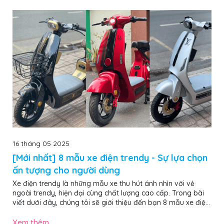
16 tháng 05 2025
[Mới nhất] 8 mẫu xe điện trendy - Sự lựa chọn
ấn tượng cho người dùng
Xe điện trendy là những mẫu xe thu hút ánh nhìn với vẻ
ngoài trendy, hiện đại cùng chất lượng cao cấp. Trong bài
viết dưới đây, chúng tôi sẽ giới thiệu đến bạn 8 mẫu xe điện
trendy nổi bật, ấn tượng nhất năm 2025, đảm bảo giúp bạn
chọn được chiếc “chiến mã” ưng ý, nổi bật khi di chuyển trên
Xem thêm