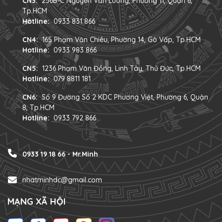
CN3:
256B-C Nguyễn Văn Luông, Phường 11, Quận 6,
Tp.HCM
Hotline:
0933 831 866
CN4:
165 Phạm Văn Chiêu, Phường 14, Gò Vấp, Tp.HCM
Hotline:
0933 983 866
CN5:
1236 Phạm Văn Đồng, Linh Tây, Thủ Đức, Tp.HCM
Hotline:
079 8811 181
CN6:
Số 9 Đường Số 2 KDC Phương Việt, Phường 6, Quận
8, Tp.HCM
Hotline:
0933 792 866
0933 19 18 66 - Mr.Minh
nhatminhdc@gmail.com
MẠNG XÃ HỘI