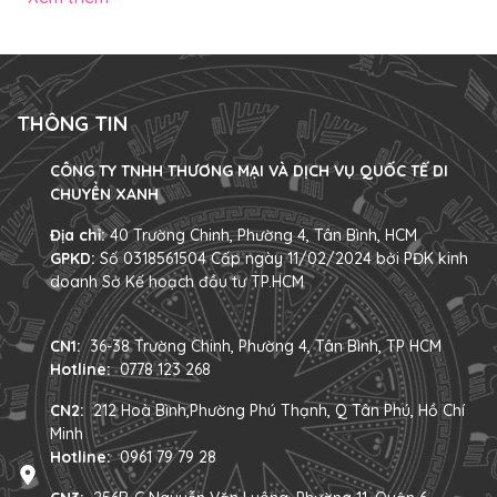
phố. Các mẫu xe đạp điện trendy gây ấn tượng mạnh với
vẻ ngoài hiện đại, màu sắc nổi bật và decor đậm chất cá
nhân 1. 4 mẫu xe đạp điện trendy ấn tượng nhất năm 2025
Dưới đây...
THÔNG TIN
CÔNG TY TNHH THƯƠNG MẠI VÀ DỊCH VỤ QUỐC TẾ DI
CHUYỂN XANH
Địa chỉ:
40 Trường Chinh, Phường 4, Tân Bình, HCM
GPKD:
Số 0318561504 Cấp ngày 11/02/2024 bởi PĐK kinh
doanh Sở Kế hoạch đầu tư TP.HCM
CN1:
36-38 Trường Chinh, Phường 4, Tân Bình, TP HCM
Hotline:
0778 123 268
CN2:
212 Hoà Bình,Phường Phú Thạnh, Q Tân Phú, Hồ Chí
Minh
Hotline:
0961 79 79 28