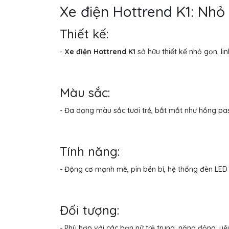
Xe điện Hottrend K1: Nh
Thiết kế:
-
Xe điện Hottrend K1
sở hữu thiết kế nhỏ gọn, li
Màu sắc:
- Đa dạng màu sắc tươi trẻ, bắt mắt như hồng pastel
Tính năng:
- Động cơ mạnh mẽ, pin bền bỉ, hệ thống đèn LED 
Đối tượng:
- Phù hợp với các bạn nữ trẻ trung, năng động, yêu 