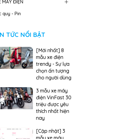
E MÁY ĐIỆN
 quy - Pin
IN TỨC NỔI BẬT
[Mới nhất] 8
mẫu xe điện
trendy - Sự lựa
chọn ấn tượng
cho người dùng
3 mẫu xe máy
điện VinFast 30
triệu được yêu
thích nhất hiện
nay
[Cập nhật] 3
mẫu xe máy