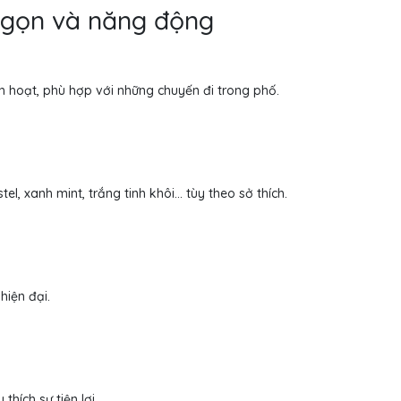
ỏ gọn và năng động
nh hoạt, phù hợp với những chuyến đi trong phố.
, xanh mint, trắng tinh khôi... tùy theo sở thích.
hiện đại.
thích sự tiện lợi.