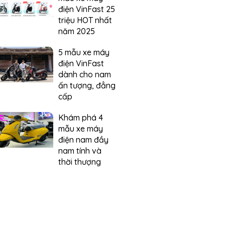
điện VinFast 25
triệu HOT nhất
năm 2025
5 mẫu xe máy
điện VinFast
dành cho nam
ấn tượng, đẳng
cấp
Khám phá 4
mẫu xe máy
điện nam đầy
nam tính và
thời thượng