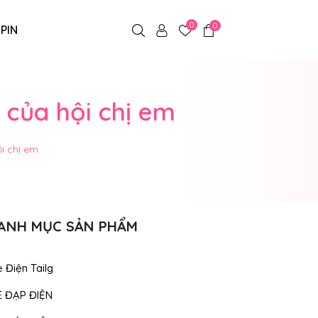
0
0
 PIN
 của hội chị em
i chị em
ANH MỤC SẢN PHẨM
 Điện Tailg
E ĐẠP ĐIỆN