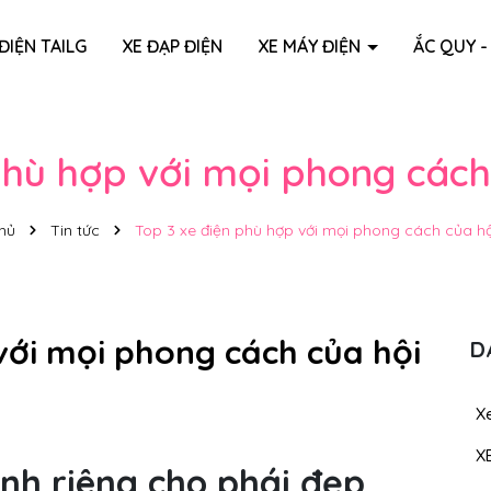
ĐIỆN TAILG
XE ĐẠP ĐIỆN
XE MÁY ĐIỆN
ẮC QUY -
phù hợp với mọi phong cách
hủ
Tin tức
Top 3 xe điện phù hợp với mọi phong cách của hộ
với mọi phong cách của hội
D
Xe
X
ành riêng cho phái đẹp