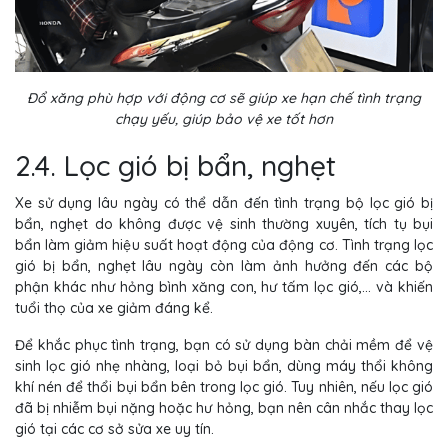
Đổ xăng phù hợp với động cơ sẽ giúp xe hạn chế tình trạng
chạy yếu, giúp bảo vệ xe tốt hơn
2.4. Lọc gió bị bẩn, nghẹt
Xe sử dụng lâu ngày có thể dẫn đến tình trạng bộ lọc gió bị
bẩn, nghẹt do không được vệ sinh thường xuyên, tích tụ bụi
bẩn làm giảm hiệu suất hoạt động của động cơ. Tình trạng lọc
gió bị bẩn, nghẹt lâu ngày còn làm ảnh hưởng đến các bộ
phận khác như hỏng bình xăng con, hư tấm lọc gió,... và khiến
tuổi thọ của xe giảm đáng kể.
Để khắc phục tình trạng, bạn có sử dụng bàn chải mềm để vệ
sinh lọc gió nhẹ nhàng, loại bỏ bụi bẩn, dùng máy thổi không
khí nén để thổi bụi bẩn bên trong lọc gió. Tuy nhiên, nếu lọc gió
đã bị nhiễm bụi nặng hoặc hư hỏng, bạn nên cân nhắc thay lọc
gió tại các cơ sở sửa xe uy tín.