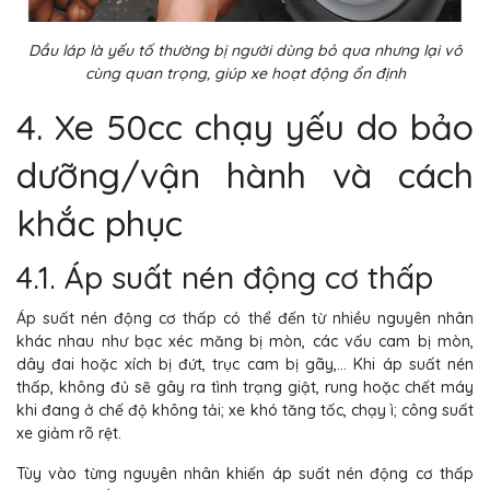
Dầu láp là yếu tố thường bị người dùng bỏ qua nhưng lại vô
cùng quan trọng, giúp xe hoạt động ổn định
4. Xe 50cc chạy yếu do bảo
dưỡng/vận hành và cách
khắc phục
4.1. Áp suất nén động cơ thấp
Áp suất nén động cơ thấp có thể đến từ nhiều nguyên nhân
khác nhau như bạc xéc măng bị mòn, các vấu cam bị mòn,
dây đai hoặc xích bị đứt, trục cam bị gãy,... Khi áp suất nén
thấp, không đủ sẽ gây ra tình trạng giật, rung hoặc chết máy
khi đang ở chế độ không tải; xe khó tăng tốc, chạy ì; công suất
xe giảm rõ rệt.
Tùy vào từng nguyên nhân khiến áp suất nén động cơ thấp