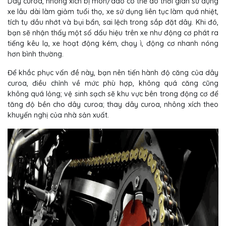
Dây curoa, nhông xích bị mòn/dão có thể do thời gian sử dụng
xe lâu dài làm giảm tuổi thọ, xe sử dụng liên tục làm quá nhiệt,
tích tụ dầu nhớt và bụi bẩn, sai lệch trong sắp đặt dây. Khi đó,
bạn sẽ nhận thấy một số dấu hiệu trên xe như động cơ phát ra
tiếng kêu lạ, xe hoạt động kém, chạy ì, động cơ nhanh nóng
hơn bình thường.
Để khắc phục vấn đề này, bạn nên tiến hành độ căng của dây
curoa, điều chỉnh về mức phù hợp, không quá căng cũng
không quá lỏng; vệ sinh sạch sẽ khu vực bên trong động cơ để
tăng độ bền cho dây curoa; thay dây curoa, nhông xích theo
khuyến nghị của nhà sản xuất.