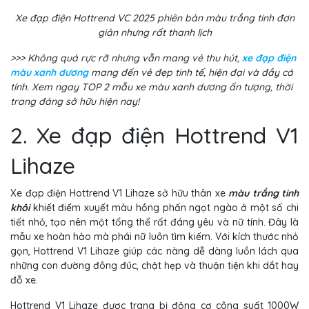
Xe đạp điện Hottrend VC 2025 phiên bản màu trắng tinh đơn
giản nhưng rất thanh lịch
>>> Không quá rực rỡ nhưng vẫn mang vẻ thu hút,
xe đạp điện
màu xanh dương
mang đến vẻ đẹp tinh tế, hiện đại và đầy cá
tính. Xem ngay TOP 2 mẫu xe màu xanh dương ấn tượng, thời
trang đáng sở hữu hiện nay!
2. Xe đạp điện Hottrend V1
Lihaze
Xe đạp điện Hottrend V1 Lihaze sở hữu thân xe
màu trắng tinh
khôi
khiết điểm xuyết màu hồng phấn ngọt ngào ở một số chi
tiết nhỏ, tạo nên một tổng thể rất đáng yêu và nữ tính. Đây là
mẫu xe hoàn hảo mà phái nữ luôn tìm kiếm. Với kích thước nhỏ
gọn, Hottrend V1 Lihaze giúp các nàng dễ dàng luồn lách qua
những con đường đông đúc, chật hẹp và thuận tiện khi dắt hay
đỗ xe.
Hottrend V1 Lihaze được trang bị động cơ công suất 1000W