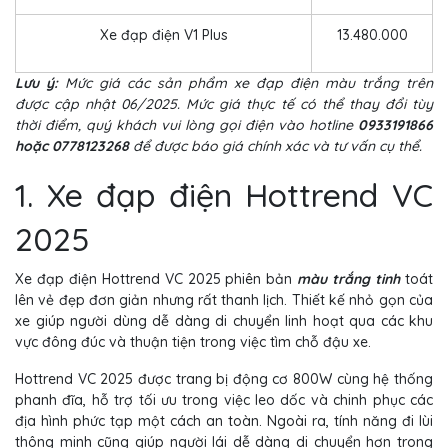
Xe đạp điện V1 Plus
13.480.000
Lưu ý:
Mức giá các sản phẩm xe đạp điện màu trắng trên
được cập nhật 06/2025. Mức giá thực tế có thể thay đổi tùy
thời điểm, quý khách vui lòng gọi điện vào hotline
0933191866
hoặc 0778123268
để được báo giá chính xác và tư vấn cụ thể.
1. Xe đạp điện Hottrend VC
2025
Xe đạp điện Hottrend VC 2025 phiên bản
màu trắng tinh
toát
lên vẻ đẹp đơn giản nhưng rất thanh lịch. Thiết kế nhỏ gọn của
xe giúp người dùng dễ dàng di chuyển linh hoạt qua các khu
vực đông đúc và thuận tiện trong việc tìm chỗ đậu xe.
Hottrend VC 2025 được trang bị động cơ 800W cùng hệ thống
phanh đĩa, hỗ trợ tối ưu trong việc leo dốc và chinh phục các
địa hình phức tạp một cách an toàn. Ngoài ra, tính năng đi lùi
thông minh cũng giúp người lái dễ dàng di chuyển hơn trong