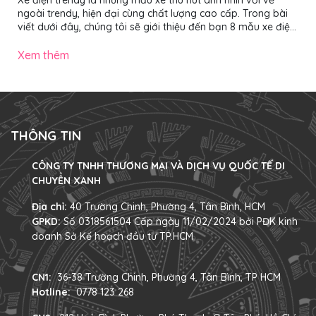
ngoài trendy, hiện đại cùng chất lượng cao cấp. Trong bài
viết dưới đây, chúng tôi sẽ giới thiệu đến bạn 8 mẫu xe điện
trendy nổi bật, ấn tượng nhất năm 2025, đảm bảo giúp bạn
chọn được chiếc “chiến mã” ưng ý, nổi bật khi di chuyển trên
Xem thêm
phố. Các mẫu xe đạp điện trendy gây ấn tượng mạnh với
vẻ ngoài hiện đại, màu sắc nổi bật và decor đậm chất cá
nhân 1. 4 mẫu xe đạp điện trendy ấn tượng nhất năm 2025
Dưới đây...
THÔNG TIN
CÔNG TY TNHH THƯƠNG MẠI VÀ DỊCH VỤ QUỐC TẾ DI
CHUYỂN XANH
Địa chỉ:
40 Trường Chinh, Phường 4, Tân Bình, HCM
GPKD:
Số 0318561504 Cấp ngày 11/02/2024 bởi PĐK kinh
doanh Sở Kế hoạch đầu tư TP.HCM
CN1:
36-38 Trường Chinh, Phường 4, Tân Bình, TP HCM
Hotline:
0778 123 268