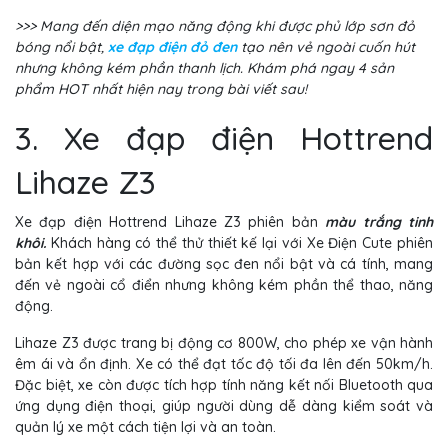
>>> Mang đến diện mạo năng động khi được phủ lớp sơn đỏ
bóng nổi bật,
xe đạp điện đỏ đen
tạo nên vẻ ngoài cuốn hút
nhưng không kém phần thanh lịch. Khám phá ngay 4 sản
phẩm HOT nhất hiện nay trong bài viết sau!
3. Xe đạp điện Hottrend
Lihaze Z3
Xe đạp điện Hottrend Lihaze Z3 phiên bản
màu trắng tinh
khôi.
Khách hàng có thể thử thiết kế lại với Xe Điện Cute phiên
bản kết hợp với các đường sọc đen nổi bật và cá tính, mang
đến vẻ ngoài cổ điển nhưng không kém phần thể thao, năng
động.
Lihaze Z3 được trang bị động cơ 800W, cho phép xe vận hành
êm ái và ổn định. Xe có thể đạt tốc độ tối đa lên đến 50km/h.
Đặc biệt, xe còn được tích hợp tính năng kết nối Bluetooth qua
ứng dụng điện thoại, giúp người dùng dễ dàng kiểm soát và
quản lý xe một cách tiện lợi và an toàn.