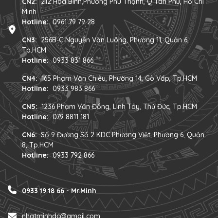
CN2:
212 Hoà Bình,Phường Phú Thạnh, Q Tân Phú, Hồ Chí
Minh
Hotline:
0961 79 79 28
CN3:
256B-C Nguyễn Văn Luông, Phường 11, Quận 6,
Tp.HCM
Hotline:
0933 831 866
CN4:
165 Phạm Văn Chiêu, Phường 14, Gò Vấp, Tp.HCM
Hotline:
0933 983 866
CN5:
1236 Phạm Văn Đồng, Linh Tây, Thủ Đức, Tp.HCM
Hotline:
079 8811 181
CN6:
Số 9 Đường Số 2 KDC Phương Việt, Phường 6, Quận
8, Tp.HCM
Hotline:
0933 792 866
0933 19 18 66 - Mr.Minh
nhatminhdc@gmail.com