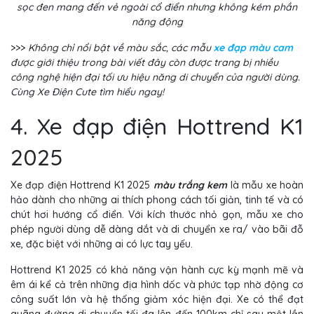
sọc đen mang đến vẻ ngoài cổ điển nhưng không kém phần
năng động
>>>
Không chỉ nổi bật về màu sắc, các mẫu
xe đạp màu cam
được giới thiệu trong bài viết đây còn được trang bị nhiều
công nghệ hiện đại tối ưu hiệu năng di chuyển của người dùng.
Cùng Xe Điện Cute tìm hiểu ngay!
4. Xe đạp điện Hottrend K1
2025
Xe đạp điện Hottrend K1 2025
màu trắng kem
là mẫu xe hoàn
hảo dành cho những ai thích phong cách tối giản, tinh tế và có
chút hơi hướng cổ điển. Với kích thước nhỏ gọn, mẫu xe cho
phép người dùng dễ dàng dắt và di chuyển xe ra/ vào bãi đỗ
xe, đặc biệt với những ai có lực tay yếu.
Hottrend K1 2025 có khả năng vận hành cực kỳ mạnh mẽ và
êm ái kể cả trên những địa hình dốc và phức tạp nhờ động cơ
công suất lớn và hệ thống giảm xóc hiện đại. Xe có thể đạt