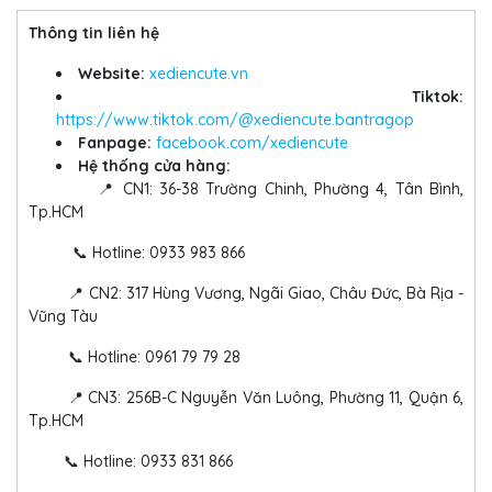
Thông tin liên hệ
Website:
xediencute.vn
Tiktok:
https://www.tiktok.com/@xediencute.bantragop
Fanpage:
facebook.com/xediencute
Hệ thống cửa hàng:
📍 CN1: 36-38 Trường Chinh, Phường 4, Tân Bình,
Tp.HCM
📞 Hotline: 0933 983 866
📍 CN2: 317 Hùng Vương, Ngãi Giao, Châu Đức, Bà Rịa -
Vũng Tàu
📞 Hotline: 0961 79 79 28
📍 CN3: 256B-C Nguyễn Văn Luông, Phường 11, Quận 6,
Tp.HCM
📞 Hotline: 0933 831 866