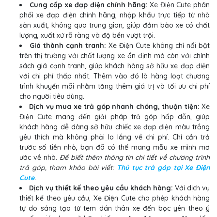
Cung cấp xe đạp điện chính hãng:
Xe Điện Cute phân
phối xe đạp điện chính hãng, nhập khẩu trực tiếp từ nhà
sản xuất, không qua trung gian, giúp đảm bảo xe có chất
lượng, xuất xứ rõ ràng và độ bền vượt trội.
Giá thành cạnh tranh:
Xe Điện Cute không chỉ nổi bật
trên thị trường với chất lượng xe ổn định mà còn với chính
sách giá cạnh tranh, giúp khách hàng sở hữu xe đạp điện
với chi phí thấp nhất. Thêm vào đó là hàng loạt chương
trình khuyến mãi nhằm tăng thêm giá trị và tối ưu chi phí
cho người tiêu dùng.
Dịch vụ mua xe trả góp nhanh chóng, thuận tiện:
Xe
Điện Cute mang đến giải pháp trả góp hấp dẫn, giúp
khách hàng dễ dàng sở hữu chiếc xe đạp điện màu trắng
yêu thích mà không phải lo lắng về chi phí. Chỉ cần trả
trước số tiền nhỏ, bạn đã có thể mang mẫu xe mình mơ
ước về nhà.
Để biết thêm thông tin chi tiết về chương trình
trả góp, tham khảo bài viết:
Thủ tục trả góp tại Xe Điện
Cute
.
Dịch vụ thiết kế theo yêu cầu khách hàng:
Với dịch vụ
thiết kế theo yêu cầu, Xe Điện Cute cho phép khách hàng
tự do sáng tạo từ tem dán thân xe đến bọc yên theo ý