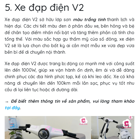
5. Xe đạp điện V2
Xe đạp điện V2 sở hữu lớp sơn
màu trắng tinh
thanh lịch và
hiện đại. Các chi tiết màu đen ở phần đầu xe, bên hông và bệ
để chân tạo điểm nhấn nổi bật và tăng thêm phần cá tính cho
tổng thể. Với màu sắc hợp gu thẩm mỹ của số đông, xe điện
V2 sẽ là lựa chọn cho bất kỳ ai cần một mẫu xe vừa đẹp vừa
bền bỉ để di chuyển nội thành.
Xe đạp điện V2 được trang bị động cơ mạnh mẽ với công suất
lên đến 1000W, giúp xe vận hành ổn định, êm ái và dễ dàng
chinh phục các địa hình phức tạp, kể cả khi leo dốc. Xe có khả
năng di chuyển lên đến 100km mỗi lần sạc, phục vụ tốt nhu
cầu đi lại liên tục hoặc đi đường dài.
→ Để biết thêm thông tin về sản phẩm, vui lòng tham khảo
tại đây
.