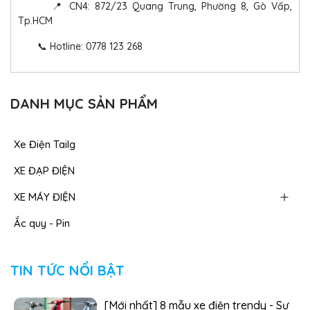
📍 CN4: 872/23 Quang Trung, Phường 8, Gò Vấp,
Tp.HCM
📞 Hotline: 0778 123 268
DANH MỤC SẢN PHẨM
Xe Điện Tailg
XE ĐẠP ĐIỆN
XE MÁY ĐIỆN
Ắc quy - Pin
TIN TỨC NỔI BẬT
[Mới nhất] 8 mẫu xe điện trendy - Sự