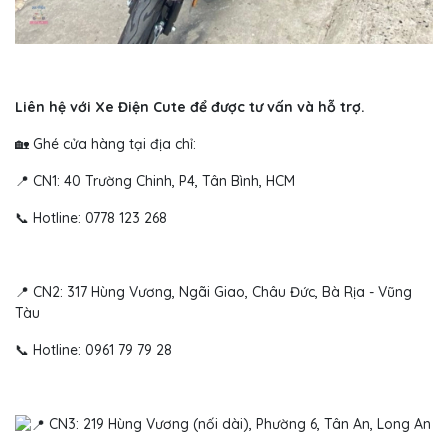
Liên hệ với Xe Điện Cute để được tư vấn và hỗ trợ.
🏡 Ghé cửa hàng tại địa chỉ:
📍 CN1: 40 Trường Chinh, P4, Tân Bình, HCM
📞 Hotline: 0778 123 268
📍 CN2: 317 Hùng Vương, Ngãi Giao, Châu Đức, Bà Rịa - Vũng
Tàu
📞 Hotline: 0961 79 79 28
CN3: 219 Hùng Vương (nối dài), Phường 6, Tân An, Long An