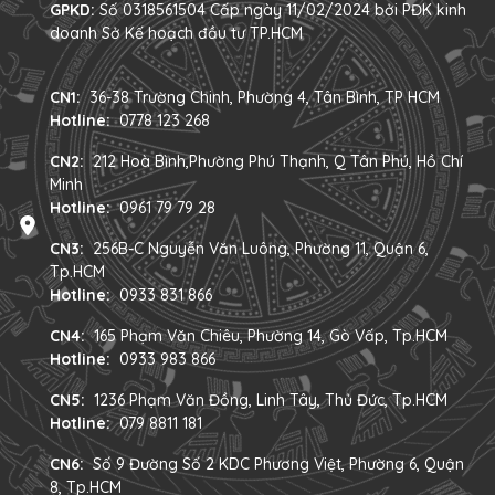
GPKD:
Số 0318561504 Cấp ngày 11/02/2024 bởi PĐK kinh
doanh Sở Kế hoạch đầu tư TP.HCM
CN1:
36-38 Trường Chinh, Phường 4, Tân Bình, TP HCM
Hotline:
0778 123 268
CN2:
212 Hoà Bình,Phường Phú Thạnh, Q Tân Phú, Hồ Chí
Minh
Hotline:
0961 79 79 28
CN3:
256B-C Nguyễn Văn Luông, Phường 11, Quận 6,
Tp.HCM
Hotline:
0933 831 866
CN4:
165 Phạm Văn Chiêu, Phường 14, Gò Vấp, Tp.HCM
Hotline:
0933 983 866
CN5:
1236 Phạm Văn Đồng, Linh Tây, Thủ Đức, Tp.HCM
Hotline:
079 8811 181
CN6:
Số 9 Đường Số 2 KDC Phương Việt, Phường 6, Quận
8, Tp.HCM