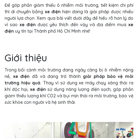
Để góp phần giảm thiểu ô nhiễm môi trường, tiết kiệm chi phí
thì di chuyển bằng
xe điện
hiện đang là giải pháp được nhiều
người lựa chọn. Xem qua bài viết dưới đây để hiểu rõ hơn lý do
vì sao
xe điện
được yêu thích đến vậy và địa điểm mua
xe
điện
uy tín tại Thành phố Hồ Chí Minh nhé!
Giới thiệu
Trong bối cảnh môi trường đang ngày càng bị ô nhiễm nặng
nề,
xe điện
đã và đang trở thành
giải pháp bảo vệ môi
trường hiệu quả
. Thay vì sử dụng xe máy chạy xăng thải ra
khí độc hại,
xe điện
sử dụng năng lượng điện sạch, góp phần
giảm thiểu lượng khí CO2 và bụi mịn thải ra môi trường, bảo vệ
sức khỏe con người và hệ sinh thái.