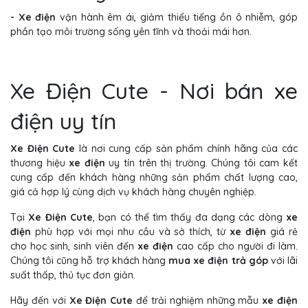
- Xe điện
vận hành êm ái, giảm thiểu tiếng ồn ô nhiễm, góp
phần tạo môi trường sống yên tĩnh và thoải mái hơn.
Xe Điện Cute - Nơi bán xe
điện uy tín
Xe Điện Cute
là nơi cung cấp sản phẩm chính hãng của các
thương hiệu
xe điện
uy tín trên thị trường. Chúng tôi cam kết
cung cấp đến khách hàng những sản phẩm chất lượng cao,
giá cả hợp lý cùng dịch vụ khách hàng chuyên nghiệp.
Tại
Xe Điện Cute
, bạn có thể tìm thấy đa dạng các dòng
xe
điện
phù hợp với mọi nhu cầu và sở thích, từ
xe điện
giá rẻ
cho học sinh, sinh viên đến
xe điện
cao cấp cho người đi làm.
Chúng tôi cũng hỗ trợ khách hàng
mua xe điện trả góp
với lãi
suất thấp, thủ tục đơn giản.
Hãy đến với
Xe Điện Cute
để trải nghiệm những mẫu
xe điện