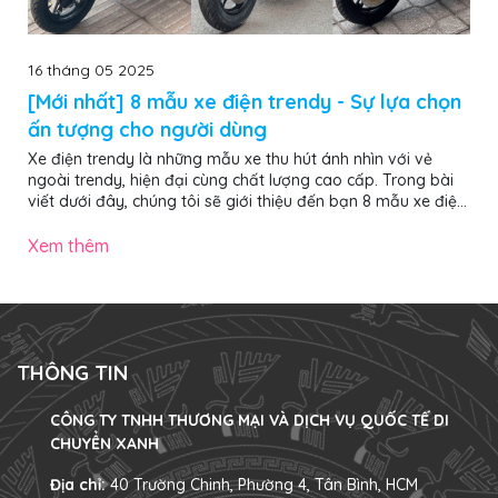
16 tháng 05 2025
[Mới nhất] 8 mẫu xe điện trendy - Sự lựa chọn
ấn tượng cho người dùng
Xe điện trendy là những mẫu xe thu hút ánh nhìn với vẻ
ngoài trendy, hiện đại cùng chất lượng cao cấp. Trong bài
viết dưới đây, chúng tôi sẽ giới thiệu đến bạn 8 mẫu xe điện
trendy nổi bật, ấn tượng nhất năm 2025, đảm bảo giúp bạn
chọn được chiếc “chiến mã” ưng ý, nổi bật khi di chuyển trên
Xem thêm
phố. Các mẫu xe đạp điện trendy gây ấn tượng mạnh với
vẻ ngoài hiện đại, màu sắc nổi bật và decor đậm chất cá
nhân 1. 4 mẫu xe đạp điện trendy ấn tượng nhất năm 2025
Dưới đây...
THÔNG TIN
CÔNG TY TNHH THƯƠNG MẠI VÀ DỊCH VỤ QUỐC TẾ DI
CHUYỂN XANH
Địa chỉ:
40 Trường Chinh, Phường 4, Tân Bình, HCM