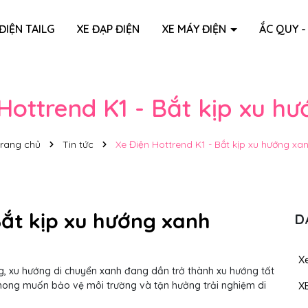
ĐIỆN TAILG
XE ĐẠP ĐIỆN
XE MÁY ĐIỆN
ẮC QUY -
Hottrend K1 - Bắt kịp xu h
rang chủ
Tin tức
Xe Điện Hottrend K1 - Bắt kịp xu hướng xa
Bắt kịp xu hướng xanh
D
Xe
g, xu hướng di chuyển xanh đang dần trở thành xu hướng tất
mong muốn bảo vệ môi trường và tận hưởng trải nghiệm di
X