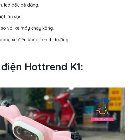
, leo dốc dễ dàng.
ột lần sạc.
n so với xe máy chạy xăng.
dòng xe điện khác trên thị trường.
 điện Hottrend K1: