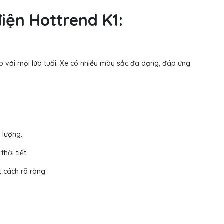
iện Hottrend K1:
hợp với mọi lứa tuổi. Xe có nhiều màu sắc đa dạng, đáp ứng
 lượng.
hời tiết.
t cách rõ ràng.