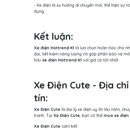
- Xe điện là xu hướng di chuyển mới, thể hiện sự 
dụng.
Kết luận:
Xe điện Hottrend K1
là lựa chọn hoàn hảo cho nh
đại, tiết kiệm năng lượng và góp phần bảo vệ mô
hữu
xe điện Hottrend K1
với giá cả tốt nhất.
Xe Điện Cute - Địa ch
tín:
Xe Điện Cute
là đại lý xe điện uy tín lâu năm, c
tranh. Tại
Xe Điện Cute
, bạn có thể
mua xe điện 
Xe Điện Cute
cam kết: