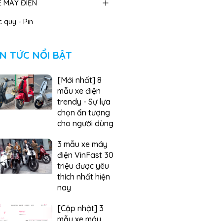
E MÁY ĐIỆN
 quy - Pin
IN TỨC NỔI BẬT
[Mới nhất] 8
mẫu xe điện
trendy - Sự lựa
chọn ấn tượng
cho người dùng
3 mẫu xe máy
điện VinFast 30
triệu được yêu
thích nhất hiện
nay
[Cập nhật] 3
mẫu xe máy