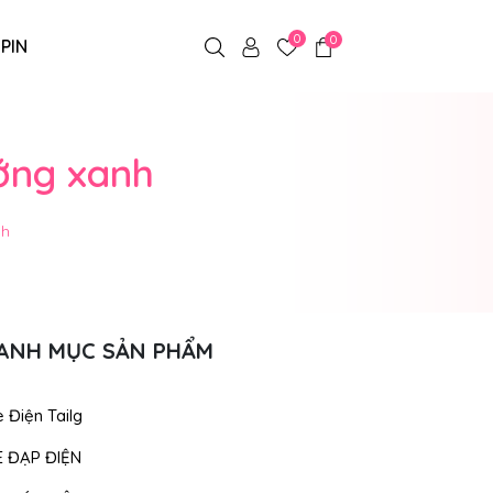
0
0
 PIN
ướng xanh
nh
ANH MỤC SẢN PHẨM
 Điện Tailg
E ĐẠP ĐIỆN