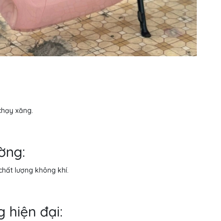
chạy xăng.
ờng:
 chất lượng không khí.
 hiện đại: