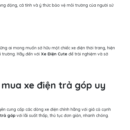
năng động, cá tính và ý thức bảo vệ môi trường của người sử
ững ai mong muốn sở hữu một chiếc xe điện thời trang, hiện
i trường. Hãy đến với
Xe Điện Cute
để trải nghiệm và sở
ỉ mua xe điện trả góp uy
huyên cung cấp các dòng xe điện chính hãng với giá cả cạnh
trả góp
với lãi suất thấp, thủ tục đơn giản, nhanh chóng.