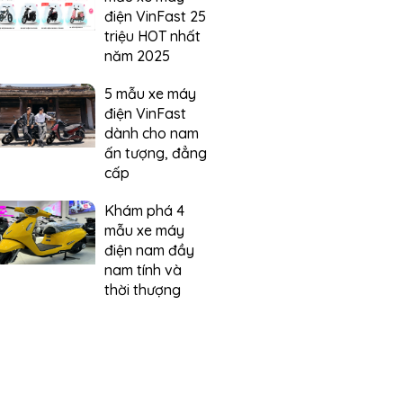
điện VinFast 25
triệu HOT nhất
năm 2025
5 mẫu xe máy
điện VinFast
dành cho nam
ấn tượng, đẳng
cấp
Khám phá 4
mẫu xe máy
điện nam đầy
nam tính và
thời thượng