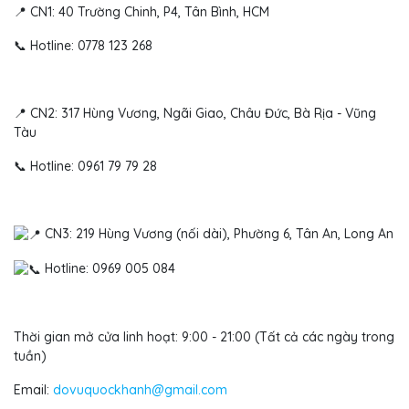
📍 CN1: 40 Trường Chinh, P4, Tân Bình, HCM
📞 Hotline: 0778 123 268
📍 CN2: 317 Hùng Vương, Ngãi Giao, Châu Đức, Bà Rịa - Vũng
Tàu
📞 Hotline: 0961 79 79 28
CN3: 219 Hùng Vương (nối dài), Phường 6, Tân An, Long An
Hotline: 0969 005 084
Thời gian mở cửa linh hoạt: 9:00 - 21:00 (Tất cả các ngày trong
tuần)
Email:
dovuquockhanh@gmail.com