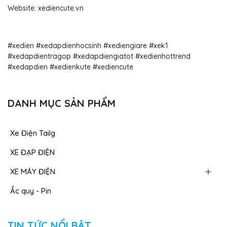
Website: xediencute.vn
#xedien #xedapdienhocsinh #xediengiare
#xek1
#xedapdientragop #xedapdiengiatot #xedienhottrend
#xedapdien #xedienkute #xediencute
DANH MỤC SẢN PHẨM
Xe Điện Tailg
XE ĐẠP ĐIỆN
XE MÁY ĐIỆN
Ắc quy - Pin
TIN TỨC NỔI BẬT