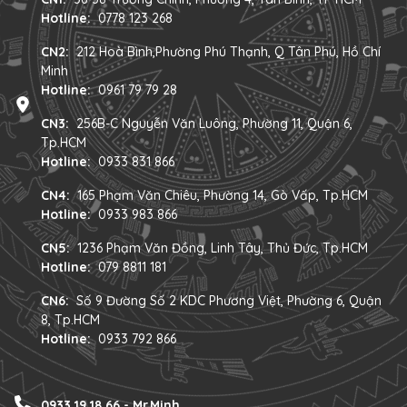
Hotline:
0778 123 268
CN2:
212 Hoà Bình,Phường Phú Thạnh, Q Tân Phú, Hồ Chí
Minh
Hotline:
0961 79 79 28
CN3:
256B-C Nguyễn Văn Luông, Phường 11, Quận 6,
Tp.HCM
Hotline:
0933 831 866
CN4:
165 Phạm Văn Chiêu, Phường 14, Gò Vấp, Tp.HCM
Hotline:
0933 983 866
CN5:
1236 Phạm Văn Đồng, Linh Tây, Thủ Đức, Tp.HCM
Hotline:
079 8811 181
CN6:
Số 9 Đường Số 2 KDC Phương Việt, Phường 6, Quận
8, Tp.HCM
Hotline:
0933 792 866
0933 19 18 66 - Mr.Minh