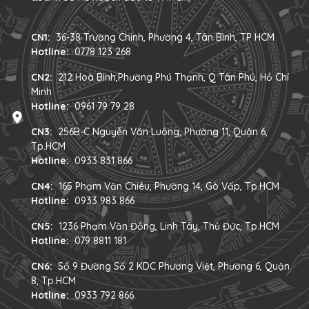
CN1:
36-38 Trường Chinh, Phường 4, Tân Bình, TP HCM
Hotline:
0778 123 268
CN2:
212 Hoà Bình,Phường Phú Thạnh, Q Tân Phú, Hồ Chí
Minh
Hotline:
0961 79 79 28
CN3:
256B-C Nguyễn Văn Luông, Phường 11, Quận 6,
Tp.HCM
Hotline:
0933 831 866
CN4:
165 Phạm Văn Chiêu, Phường 14, Gò Vấp, Tp.HCM
Hotline:
0933 983 866
CN5:
1236 Phạm Văn Đồng, Linh Tây, Thủ Đức, Tp.HCM
Hotline:
079 8811 181
CN6:
Số 9 Đường Số 2 KDC Phương Việt, Phường 6, Quận
8, Tp.HCM
Hotline:
0933 792 866