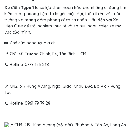
Xe điện Type 1
là sự lựa chọn hoàn hảo cho những ai đang tìm
kiếm một phương tiện di chuyển hiện đại, thân thiện với môi
trường và mang đậm phong cách cá nhân. Hãy đến với Xe
Điện Cute để trải nghiệm thực tế và sở hữu ngay chiếc xe mơ
ước của mình.
🏡 Ghé cửa hàng tại địa chỉ:
📍 CN1: 40 Trường Chinh, P4, Tân Bình, HCM
📞 Hotline: 0778 123 268
📍 CN2: 317 Hùng Vương, Ngãi Giao, Châu Đức, Bà Rịa - Vũng
Tàu
📞 Hotline: 0961 79 79 28
CN3: 219 Hùng Vương (nối dài), Phường 6, Tân An, Long An