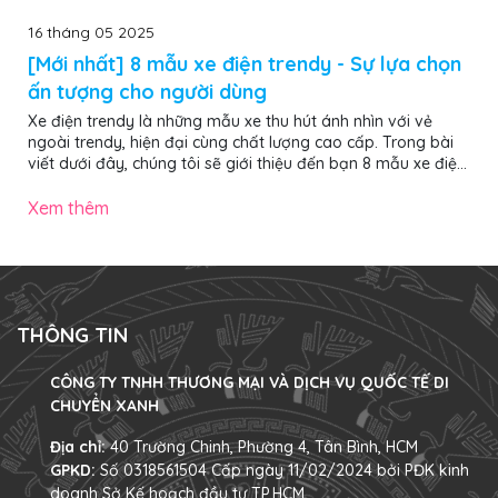
16 tháng 05 2025
[Mới nhất] 8 mẫu xe điện trendy - Sự lựa chọn
ấn tượng cho người dùng
Xe điện trendy là những mẫu xe thu hút ánh nhìn với vẻ
ngoài trendy, hiện đại cùng chất lượng cao cấp. Trong bài
viết dưới đây, chúng tôi sẽ giới thiệu đến bạn 8 mẫu xe điện
trendy nổi bật, ấn tượng nhất năm 2025, đảm bảo giúp bạn
chọn được chiếc “chiến mã” ưng ý, nổi bật khi di chuyển trên
Xem thêm
phố. Các mẫu xe đạp điện trendy gây ấn tượng mạnh với
vẻ ngoài hiện đại, màu sắc nổi bật và decor đậm chất cá
nhân 1. 4 mẫu xe đạp điện trendy ấn tượng nhất năm 2025
Dưới đây...
THÔNG TIN
CÔNG TY TNHH THƯƠNG MẠI VÀ DỊCH VỤ QUỐC TẾ DI
CHUYỂN XANH
Địa chỉ:
40 Trường Chinh, Phường 4, Tân Bình, HCM
GPKD:
Số 0318561504 Cấp ngày 11/02/2024 bởi PĐK kinh
doanh Sở Kế hoạch đầu tư TP.HCM