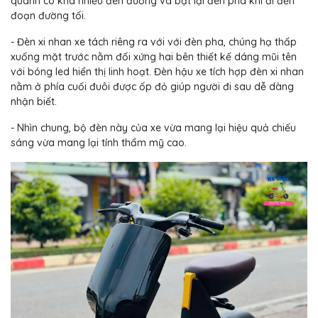
quanh có khá nhiều đèn đường và bật lại đèn pha khi đi đến
đoạn đường tối.
- Đèn xi nhan xe tách riêng ra với với đèn pha, chúng hạ thấp
xuống mặt trước nằm đối xứng hai bên thiết kế dáng mũi tên
với bóng led hiển thị linh hoạt. Đèn hậu xe tích hợp đèn xi nhan
nằm ở phía cuối đuôi được ốp đỏ giúp người đi sau dễ dàng
nhận biết.
- Nhìn chung, bộ đèn này của xe vừa mang lại hiệu quả chiếu
sáng vừa mang lại tính thẩm mỹ cao.