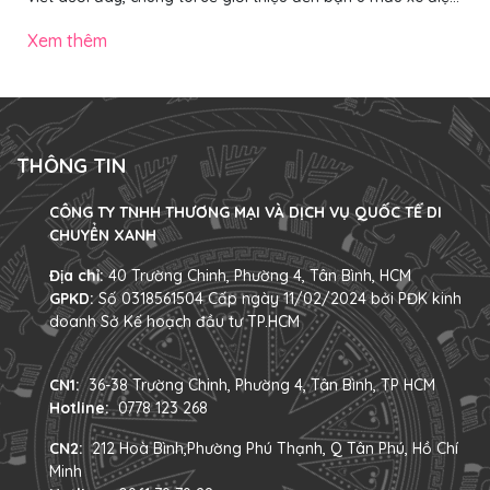
trendy nổi bật, ấn tượng nhất năm 2025, đảm bảo giúp bạn
chọn được chiếc “chiến mã” ưng ý, nổi bật khi di chuyển trên
Xem thêm
phố. Các mẫu xe đạp điện trendy gây ấn tượng mạnh với
vẻ ngoài hiện đại, màu sắc nổi bật và decor đậm chất cá
nhân 1. 4 mẫu xe đạp điện trendy ấn tượng nhất năm 2025
Dưới đây...
THÔNG TIN
CÔNG TY TNHH THƯƠNG MẠI VÀ DỊCH VỤ QUỐC TẾ DI
CHUYỂN XANH
Địa chỉ:
40 Trường Chinh, Phường 4, Tân Bình, HCM
GPKD:
Số 0318561504 Cấp ngày 11/02/2024 bởi PĐK kinh
doanh Sở Kế hoạch đầu tư TP.HCM
CN1:
36-38 Trường Chinh, Phường 4, Tân Bình, TP HCM
Hotline:
0778 123 268
CN2:
212 Hoà Bình,Phường Phú Thạnh, Q Tân Phú, Hồ Chí
Minh