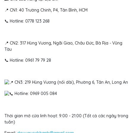
📍 CN1: 40 Trường Chinh, P4, Tân Bình, HCM
📞 Hotline: 0778 123 268
📍 CN2: 317 Hùng Vương, Ngãi Giao, Châu Đức, Bà Rịa - Vũng
Tàu
📞 Hotline: 0961 79 79 28
CN3: 219 Hùng Vương (nối dài), Phường 6, Tân An, Long An
Hotline: 0969 005 084
Thời gian mở cửa linh hoạt: 9:00 - 21:00 (Tất cả các ngày trong
tuần)
Email:
dovuquockhanh@gmail.com