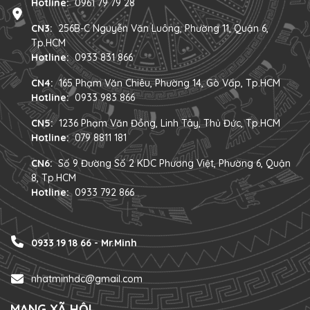
Hotline:
0961 79 79 28
CN3:
256B-C Nguyễn Văn Luông, Phường 11, Quận 6,
Tp.HCM
Hotline:
0933 831 866
CN4:
165 Phạm Văn Chiêu, Phường 14, Gò Vấp, Tp.HCM
Hotline:
0933 983 866
CN5:
1236 Phạm Văn Đồng, Linh Tây, Thủ Đức, Tp.HCM
Hotline:
079 8811 181
CN6:
Số 9 Đường Số 2 KDC Phương Việt, Phường 6, Quận
8, Tp.HCM
Hotline:
0933 792 866
0933 19 18 66 - Mr.Minh
nhatminhdc@gmail.com
MẠNG XÃ HỘI