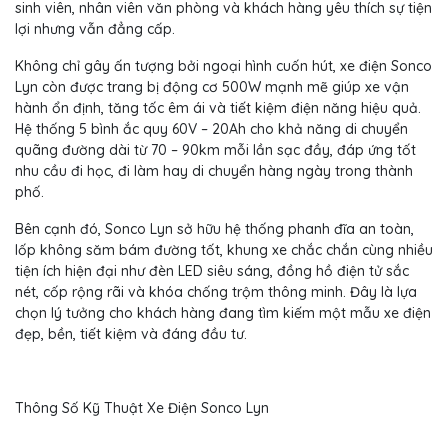
sinh viên, nhân viên văn phòng và khách hàng yêu thích sự tiện
lợi nhưng vẫn đẳng cấp.
Không chỉ gây ấn tượng bởi ngoại hình cuốn hút, xe điện Sonco
Lyn còn được trang bị động cơ 500W mạnh mẽ giúp xe vận
hành ổn định, tăng tốc êm ái và tiết kiệm điện năng hiệu quả.
Hệ thống 5 bình ắc quy 60V – 20Ah cho khả năng di chuyển
quãng đường dài từ 70 – 90km mỗi lần sạc đầy, đáp ứng tốt
nhu cầu đi học, đi làm hay di chuyển hàng ngày trong thành
phố.
Bên cạnh đó, Sonco Lyn sở hữu hệ thống phanh đĩa an toàn,
lốp không săm bám đường tốt, khung xe chắc chắn cùng nhiều
tiện ích hiện đại như đèn LED siêu sáng, đồng hồ điện tử sắc
nét, cốp rộng rãi và khóa chống trộm thông minh. Đây là lựa
chọn lý tưởng cho khách hàng đang tìm kiếm một mẫu xe điện
đẹp, bền, tiết kiệm và đáng đầu tư.
Thông Số Kỹ Thuật Xe Điện Sonco Lyn