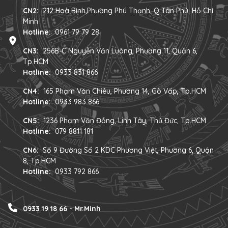
CN2:
212 Hoà Bình,Phường Phú Thạnh, Q Tân Phú, Hồ Chí
Minh
Hotline:
0961 79 79 28
CN3:
256B-C Nguyễn Văn Luông, Phường 11, Quận 6,
Tp.HCM
Hotline:
0933 831 866
CN4:
165 Phạm Văn Chiêu, Phường 14, Gò Vấp, Tp.HCM
Hotline:
0933 983 866
CN5:
1236 Phạm Văn Đồng, Linh Tây, Thủ Đức, Tp.HCM
Hotline:
079 8811 181
CN6:
Số 9 Đường Số 2 KDC Phương Việt, Phường 6, Quận
8, Tp.HCM
Hotline:
0933 792 866
0933 19 18 66 - Mr.Minh