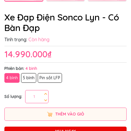
Xe Đạp Điện Sonco Lyn - Có
Bàn Đạp
Tình trạng:
Còn hàng
14.990.000₫
Phiên bản:
4 bình
4 bình
5 bình
Pin sắt LFP
Số lượng:
THÊM VÀO GIỎ