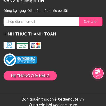
ĐĂNG KÝ NHẬN TIN
Đăng ký ngay! Để nhận thật nhiều ưu đãi
ĐĂNG KÝ
HÌNH THỨC THANH TOÁN
HỆ THỐNG CỬA HÀNG
Bản quyền thuộc về
Xediencute.vn
.
Cung cấp bởi
Xediencute.vn