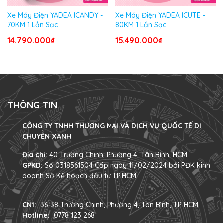
Xe Máy Điện YADEA ICANDY -
Xe Máy Điện YADEA ICUTE -
70KM 1 Lần Sạc
80KM 1 Lần Sạc
14.790.000₫
15.490.000₫
THÔNG TIN
CÔNG TY TNHH THƯƠNG MẠI VÀ DỊCH VỤ QUỐC TẾ DI
CHUYỂN XANH
Địa chỉ:
40 Trường Chinh, Phường 4, Tân Bình, HCM
GPKD:
Số 0318561504 Cấp ngày 11/02/2024 bởi PĐK kinh
doanh Sở Kế hoạch đầu tư TP.HCM
CN1:
36-38 Trường Chinh, Phường 4, Tân Bình, TP HCM
Hotline:
0778 123 268