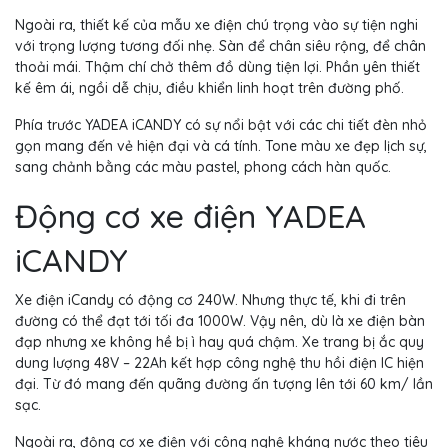
Ngoài ra, thiết kế của mẫu xe điện chú trọng vào sự tiện nghi
với trọng lượng tương đối nhẹ. Sàn để chân siêu rộng, để chân
thoải mái. Thậm chí chở thêm đồ dùng tiện lợi. Phần yên thiết
kế êm ái, ngồi dễ chịu, điều khiển linh hoạt trên đường phố.
Phía trước YADEA iCANDY có sự nổi bật với các chi tiết đèn nhỏ
gọn mang đến vẻ hiện đại và cá tính. Tone màu xe đẹp lịch sự,
sang chảnh bằng các màu pastel, phong cách hàn quốc.
Động cơ xe điện YADEA
iCANDY
Xe điện iCandy có động cơ 240W. Nhưng thực tế, khi đi trên
đường có thể đạt tới tối đa 1000W. Vậy nên, dù là xe điện bàn
đạp nhưng xe không hề bị ì hay quá chậm. Xe trang bị ắc quy
dung lượng 48V – 22Ah kết hợp công nghệ thu hồi điện IC hiện
đại. Từ đó mang đến quãng đường ấn tượng lên tới 60 km/ lần
sạc.
Ngoài ra, động cơ xe điện với công nghệ kháng nước theo tiêu