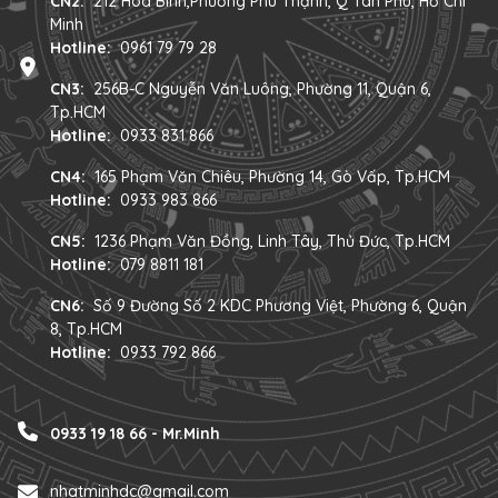
CN2:
212 Hoà Bình,Phường Phú Thạnh, Q Tân Phú, Hồ Chí
Minh
Hotline:
0961 79 79 28
CN3:
256B-C Nguyễn Văn Luông, Phường 11, Quận 6,
Tp.HCM
Hotline:
0933 831 866
CN4:
165 Phạm Văn Chiêu, Phường 14, Gò Vấp, Tp.HCM
Hotline:
0933 983 866
CN5:
1236 Phạm Văn Đồng, Linh Tây, Thủ Đức, Tp.HCM
Hotline:
079 8811 181
CN6:
Số 9 Đường Số 2 KDC Phương Việt, Phường 6, Quận
8, Tp.HCM
Hotline:
0933 792 866
0933 19 18 66 - Mr.Minh
nhatminhdc@gmail.com