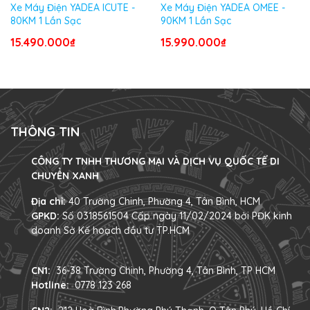
Xe Máy Điện YADEA ICUTE -
Xe Máy Điện YADEA OMEE -
80KM 1 Lần Sạc
90KM 1 Lần Sạc
15.490.000₫
15.990.000₫
THÔNG TIN
CÔNG TY TNHH THƯƠNG MẠI VÀ DỊCH VỤ QUỐC TẾ DI
CHUYỂN XANH
Địa chỉ:
40 Trường Chinh, Phường 4, Tân Bình, HCM
GPKD:
Số 0318561504 Cấp ngày 11/02/2024 bởi PĐK kinh
doanh Sở Kế hoạch đầu tư TP.HCM
CN1:
36-38 Trường Chinh, Phường 4, Tân Bình, TP HCM
Hotline:
0778 123 268