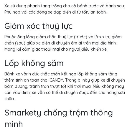
Xe sử dụng phanh tang trống cho cả bánh trước và bánh sau.
Phù hợp với các dòng xe đạp điện đi từ tốn, an toàn.
Giảm xóc thuỷ lực
Phuộc ống lồng giảm chấn thuỷ lực (trước) và lò xo trụ giảm
chấn (sau) giúp xe điện di chuyển êm ái trên mọi địa hình.
Mang lại cảm giác thoải mái cho người điều khiển xe.
Lốp không săm
Bánh xe vành đúc chắc chắn kết hợp lốp không săm tăng
thêm tính an toàn cho iCANDY. Trang bị này giúp xe di chuyển
bám đường, tránh trơn trượt tốt khi trời mưa. Nếu không may
cán vào đinh, xe vẫn có thể di chuyển được đến cửa hàng sửa
chữa.
Smarkety chống trộm thông
minh