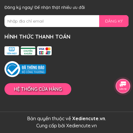
Đăng ký ngay! Để nhận thật nhiều ưu đãi
ĐĂNG KÝ
HÌNH THỨC THANH TOÁN
HỆ THỐNG CỬA HÀNG
Bản quyền thuộc về
Xediencute.vn
.
Cung cấp bởi
Xediencute.vn