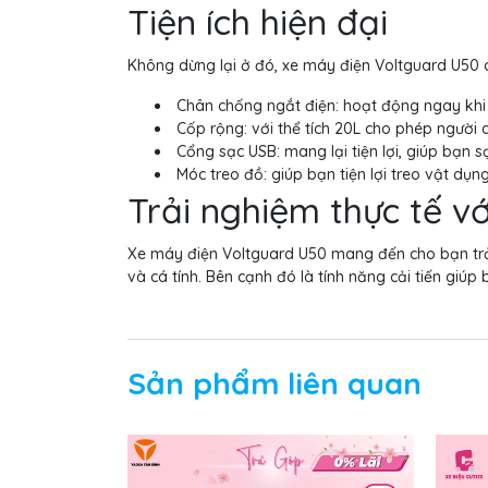
Tiện ích hiện đại
Không dừng lại ở đó, xe máy điện Voltguard U50 cò
Chân chống ngắt điện: hoạt động ngay khi
Cốp rộng: với thể tích 20L cho phép người 
Cổng sạc USB: mang lại tiện lợi, giúp bạn 
Móc treo đồ: giúp bạn tiện lợi treo vật dụng
Trải nghiệm thực tế 
Xe máy điện Voltguard U50 mang đến cho bạn trải 
và cá tính. Bên cạnh đó là tính năng cải tiến giú
Sản phẩm liên quan