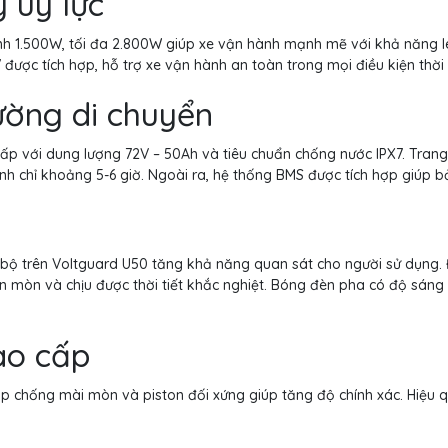
 uy lực
h 1.500W, tối đa 2.800W giúp xe vận hành mạnh mẽ với khả năng l
được tích hợp, hỗ trợ xe vận hành an toàn trong mọi điều kiện thời t
ường di chuyển
ấp với dung lượng 72V – 50Ah và tiêu chuẩn chống nước IPX7. Trang
nh chỉ khoảng 5-6 giờ. Ngoài ra, hệ thống BMS được tích hợp giúp bảo
bộ trên Voltguard U50 tăng khả năng quan sát cho người sử dụng.
 mòn và chịu được thời tiết khắc nghiệt. Bóng đèn pha có độ sáng 2
ao cấp
p chống mài mòn và piston đối xứng giúp tăng độ chính xác. Hiệu