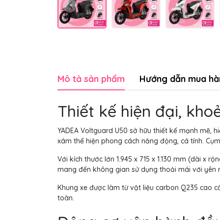
Mô tả sản phẩm
Hướng dẫn mua hà
Thiết kế hiện đại, kh
YADEA Voltguard U50 sở hữu thiết kế mạnh mẽ, hiệ
xám thể hiện phong cách năng động, cá tính. Cụm 
Với kích thước lớn 1.945 x 715 x 1.130 mm (dài x 
mang đến không gian sử dụng thoải mái với yên n
Khung xe được làm từ vật liệu carbon Q235 cao cấ
toàn.