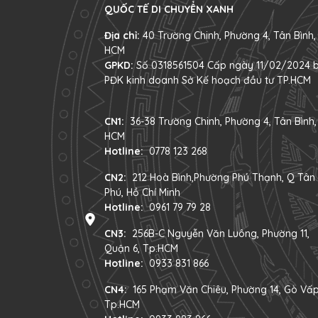
QUỐC TẾ DI CHUYỂN XANH
Địa chỉ:
40 Trường Chinh, Phường 4, Tân Bình,
HCM
GPKD:
Số 0318561504 Cấp ngày 11/02/2024 b
PĐK kinh doanh Sở Kế hoạch đầu tư TP.HCM
CN1:
36-38 Trường Chinh, Phường 4, Tân Bình,
HCM
Hotline:
0778 123 268
CN2:
212 Hoà Bình,Phường Phú Thạnh, Q Tân
Phú, Hồ Chí Minh
Hotline:
0961 79 79 28
CN3:
256B-C Nguyễn Văn Luông, Phường 11,
Quận 6, Tp.HCM
Hotline:
0933 831 866
CN4:
165 Phạm Văn Chiêu, Phường 14, Gò Vấp
Tp.HCM