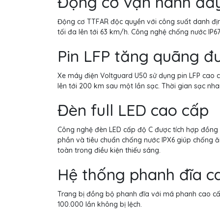
Động cơ vận hành đầy
Động cơ TTFAR độc quyền với công suất danh địn
tối đa lên tới 63 km/h. Công nghệ chống nước IP67 
Pin LFP tăng quãng đ
Xe máy điện Voltguard U50 sử dụng pin LFP cao c
lên tới 200 km sau một lần sạc. Thời gian sạc nha
Đèn full LED cao cấp
Công nghệ đèn LED cấp độ C được tích hợp đồng 
phần và tiêu chuẩn chống nước IPX6 giúp chống ăn
toàn trong điều kiện thiếu sáng.
Hệ thống phanh đĩa c
Trang bị đồng bộ phanh đĩa với má phanh cao cấ
100.000 lần không bị lệch.