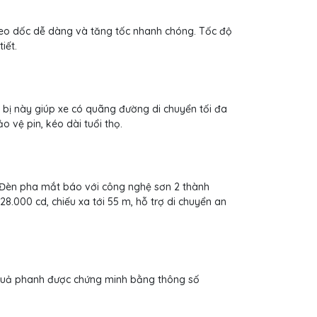
eo dốc dễ dàng và tăng tốc nhanh chóng. Tốc độ
iết.
 bị này giúp xe có quãng đường di chuyển tối đa
 vệ pin, kéo dài tuổi thọ.
 Đèn pha mắt báo với công nghệ sơn 2 thành
8.000 cd, chiếu xa tới 55 m, hỗ trợ di chuyển an
 quả phanh được chứng minh bằng thông số