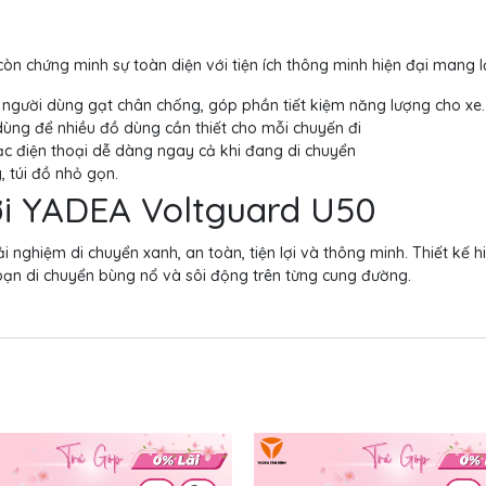
n chứng minh sự toàn diện với tiện ích thông minh hiện đại mang lại
 người dùng gạt chân chống, góp phần tiết kiệm năng lượng cho xe.
dùng để nhiều đồ dùng cần thiết cho mỗi chuyến đi
sạc điện thoại dễ dàng ngay cả khi đang di chuyển
, túi đồ nhỏ gọn.
với YADEA Voltguard U50
nghiệm di chuyển xanh, an toàn, tiện lợi và thông minh. Thiết kế h
p bạn di chuyển bùng nổ và sôi động trên từng cung đường.