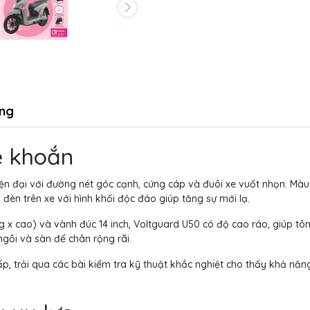
ng
oẻ khoắn
n đại với đường nét góc cạnh, cứng cáp và đuôi xe vuốt nhọn. Màu 
đèn trên xe với hình khối độc đáo giúp tăng sự mới lạ.
rộng x cao) và vành đúc 14 inch, Voltguard U50 có độ cao ráo, giúp t
gồi và sàn để chân rộng rãi.
p, trải qua các bài kiểm tra kỹ thuật khắc nghiệt cho thấy khả năn