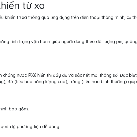
hiển từ xa
u khiển từ xa thông qua ứng dụng trên điện thoại thông minh, cụ th
ăng tình trạng vận hành giúp người dùng theo dõi lượng pin, quãng 
.
uẩn chống nước IPX6 hiển thị đầy đủ và sắc nét mọi thông số. Đặc bi
ăng), đỏ (tiêu hao năng lượng cao), trắng (tiêu hao bình thường) g
 minh bao gồm:
g quản lý phương tiện dễ dàng