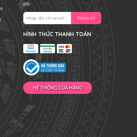
đãi
án
ĐĂNG KÝ
n
HÌNH THỨC THANH TOÁN
HỆ THỐNG CỬA HÀNG