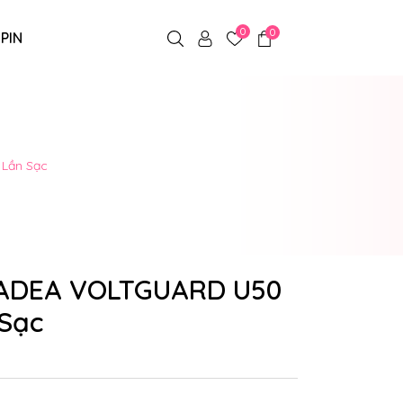
0
0
 PIN
 Lần Sạc
YADEA VOLTGUARD U50
 Sạc