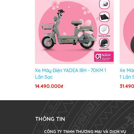
Xe Máy Điện YADEA I8H - 70KM 1
Xe Má
Lần Sạc
1 Lần 
14.490.000₫
31.49
THÔNG TIN
CÔNG TY TNHH THƯƠNG MẠI VÀ DỊCH VỤ