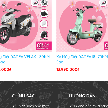
y Điện YADEA VELAX - 80KM
Xe Máy Điện YADEA I8- 70KM
Sạc
Sạc
0.000₫
13.990.000₫
CHÍNH SÁCH
HƯỚNG DẪN
Chính sách bảo mật
Hướng dẫn mua hàn