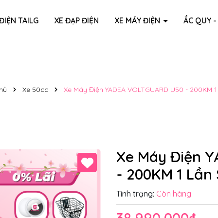
ĐIỆN TAILG
XE ĐẠP ĐIỆN
XE MÁY ĐIỆN
ẮC QUY -
hủ
Xe 50cc
Xe Máy Điện YADEA VOLTGUARD U50 - 200KM 1
Xe Máy Điện 
- 200KM 1 Lần
Tình trạng:
Còn hàng