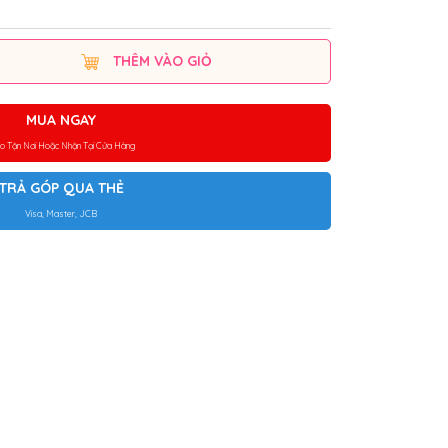
THÊM VÀO GIỎ
MUA NGAY
ao Tận Nơi Hoặc Nhận Tại Cửa Hàng
TRẢ GÓP QUA THẺ
Visa, Master, JCB