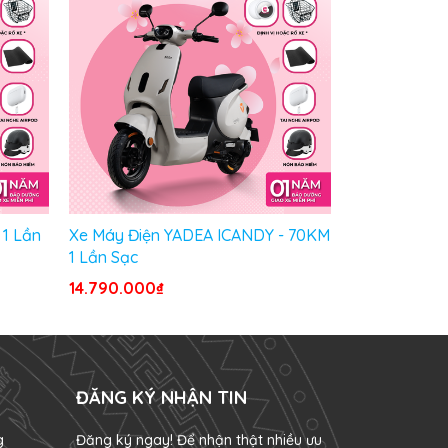
 1 Lần
Xe Máy Điện YADEA ICANDY - 70KM
Xe Máy Điện 
1 Lần Sạc
Lần Sạc
14.790.000₫
15.490.000₫
ĐĂNG KÝ NHẬN TIN
g
Đăng ký ngay! Để nhận thật nhiều ưu