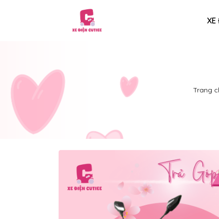
XE 
Trang c