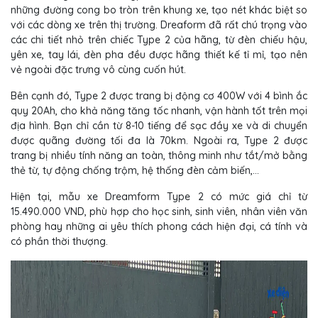
những đường cong bo tròn trên khung xe, tạo nét khác biệt so
với các dòng xe trên thị trường. Dreaform đã rất chú trọng vào
các chi tiết nhỏ trên chiếc Type 2 của hãng, từ đèn chiếu hậu,
yên xe, tay lái, đèn pha đều được hãng thiết kế tỉ mỉ, tạo nên
vẻ ngoài đặc trưng vô cùng cuốn hút.
Bên cạnh đó, Type 2 được trang bị động cơ 400W với 4 bình ắc
quy 20Ah, cho khả năng tăng tốc nhanh, vận hành tốt trên mọi
địa hình. Bạn chỉ cần từ 8-10 tiếng để sạc đầy xe và di chuyển
được quãng đường tối đa là 70km. Ngoài ra, Type 2 được
trang bị nhiều tính năng an toàn, thông minh như tắt/mở bằng
thẻ từ, tự động chống trộm, hệ thống đèn cảm biến,...
Hiện tại, mẫu xe Dreamform Type 2 có mức giá chỉ từ
15.490.000 VND, phù hợp cho học sinh, sinh viên, nhân viên văn
phòng hay những ai yêu thích phong cách hiện đại, cá tính và
có phần thời thượng.