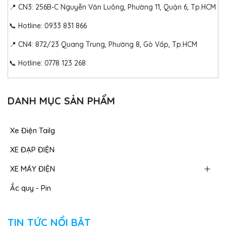
📍 CN3: 256B-C Nguyễn Văn Luông, Phường 11, Quận 6, Tp.HCM
📞 Hotline: 0933 831 866
📍 CN4: 872/23 Quang Trung, Phường 8, Gò Vấp, Tp.HCM
📞 Hotline: 0778 123 268
DANH MỤC SẢN PHẨM
Xe Điện Tailg
XE ĐẠP ĐIỆN
XE MÁY ĐIỆN
Ắc quy - Pin
TIN TỨC NỔI BẬT