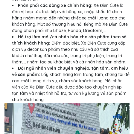
Phân phối các dòng xe chính hãng:
Xe Điện Cute là
đơn vị hợp tác trực tiếp với hãng xe, nhập khẩu từ chính
hãng nhằm mang đến những chiếc xe chất lượng cao cho
khách hàng. Một số thương hiệu nổi tiếng mà Xe Điện Cute
đang phân phối như Lihaze, Honda, Dreaform,...
Hỗ trợ làm mới/cá nhân hóa cho sản phẩm theo sở
thích khách hàng:
Điểm đặc biệt, Xe Điện Cute cung cấp
dịch vụ decor sản phẩm theo nhu cầu và sở thích của
khách như thay đổi màu sắc, trang trí phụ kiện, trang trí
thảm,... nhằm tạo sự khác biệt và cá nhân hóa sản phẩm.
Đội ngũ nhân viên chuyên nghiệp, tận tâm, am hiểu
về sản phẩm:
Lấy khách hàng làm trọng tâm, chúng tôi đề
cao chất lượng dịch vụ, chăm sóc khách hàng. Mỗi nhân
viên của Xe Điện Cute đều được đào tạo chuyên nghiệp,
tận tâm và nhiệt tình hỗ trợ, tư vấn kỹ lưỡng về sản phẩm
cho khách hàng.