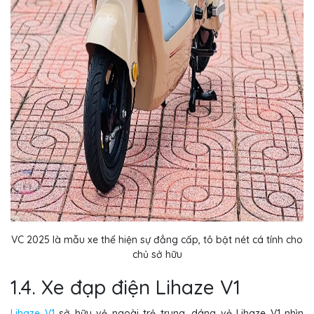
VC 2025 là mẫu xe thể hiện sự đẳng cấp, tô bật nét cá tính cho
chủ sở hữu
1.4. Xe đạp điện Lihaze V1
Lihaze V1
sở hữu vẻ ngoài trẻ trung, dáng vẻ Lihaze V1 nhìn