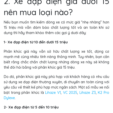
2. Xe đạp điện giá dưới 15
nên mua loại nào?
Nếu bạn muốn tìm kiếm dòng xe có mức giá “nhẹ nhàng” hơn
15 triệu mà vẫn đảm bảo chất lượng tốt và an toàn khi sử
dụng thì hãy tham khảo thêm các gợi ý dưới đây:
1- Xe đạp điện từ 10 đến dưới 15 triệu
Phân khúc giá này vẫn sở hữu chất lượng xe tốt, động cơ
mạnh mẽ cùng nhiều tính năng thông minh. Tuy nhiên, bạn cần
biết rằng chắc chắn chất lượng những dòng xe này sẽ không
thể đòi hỏi bằng với phân khúc giá 15 triệu.
Do đó, phân khúc giá này phù hợp với khách hàng có nhu cầu
sử dụng xe đạp điện thường xuyên, di chuyển an toàn cùng với
yêu cầu về thiết kế phù hợp mức ngân sách. Một số mẫu xe nổi
bật trong phân khúc là
Lihaze V1
,
VC 2025
,
Lihaze Z3
,
K2 Pro
Dylexe
.
2- Xe đạp điện từ 5 đến 10 triệu