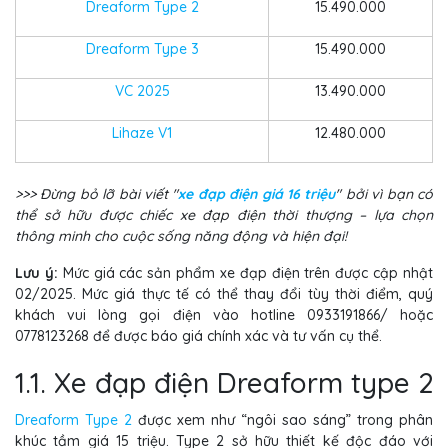
Dreaform Type 2
15.490.000
Dreaform Type 3
15.490.000
VC 2025
13.490.000
Lihaze V1
12.480.000
>>> Đừng bỏ lỡ bài viết "
xe đạp điện giá 16 triệu
" bởi vì bạn có
thể sở hữu được chiếc xe đạp điện thời thượng – lựa chọn
thông minh cho cuộc sống năng động và hiện đại!
Lưu ý:
Mức giá các sản phẩm xe đạp điện trên được cập nhật
02/2025. Mức giá thực tế có thể thay đổi tùy thời điểm, quý
khách vui lòng gọi điện vào hotline 0933191866/ hoặc
0778123268 để được báo giá chính xác và tư vấn cụ thể.
1.1. Xe đạp điện Dreaform type 2
Dreaform Type 2
được xem như “ngôi sao sáng” trong phân
khúc tầm giá 15 triệu. Type 2 sở hữu thiết kế độc đáo với