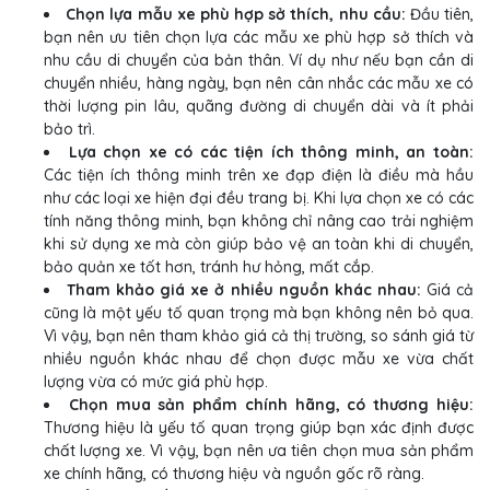
Chọn lựa mẫu xe phù hợp sở thích, nhu cầu:
Đầu tiên,
bạn nên ưu tiên chọn lựa các mẫu xe phù hợp sở thích và
nhu cầu di chuyển của bản thân. Ví dụ như nếu bạn cần di
chuyển nhiều, hàng ngày, bạn nên cân nhắc các mẫu xe có
thời lượng pin lâu, quãng đường di chuyển dài và ít phải
bảo trì.
Lựa chọn xe có các tiện ích thông minh, an toàn:
Các tiện ích thông minh trên xe đạp điện là điều mà hầu
như các loại xe hiện đại đều trang bị. Khi lựa chọn xe có các
tính năng thông minh, bạn không chỉ nâng cao trải nghiệm
khi sử dụng xe mà còn giúp bảo vệ an toàn khi di chuyển,
bảo quản xe tốt hơn, tránh hư hỏng, mất cắp.
Tham khảo giá xe ở nhiều nguồn khác nhau:
Giá cả
cũng là một yếu tố quan trọng mà bạn không nên bỏ qua.
Vì vậy, bạn nên tham khảo giá cả thị trường, so sánh giá từ
nhiều nguồn khác nhau để chọn được mẫu xe vừa chất
lượng vừa có mức giá phù hợp.
Chọn mua sản phẩm chính hãng, có thương hiệu:
Thương hiệu là yếu tố quan trọng giúp bạn xác định được
chất lượng xe. Vì vậy, bạn nên ưa tiên chọn mua sản phẩm
xe chính hãng, có thương hiệu và nguồn gốc rõ ràng.