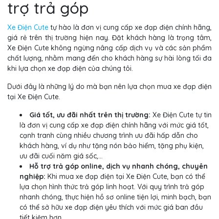
trợ trả góp
Xe Điện Cute
tự hào là đơn vị cung cấp xe đạp điện chính hãng,
giá rẻ trên thị trường hiện nay. Đặt khách hàng là trọng tâm,
Xe Điện Cute không ngừng nâng cấp dịch vụ và các sản phẩm
chất lượng, nhằm mang đến cho khách hàng sự hài lòng tối đa
khi lựa chọn xe đạp điện của chúng tôi.
Dưới đây là những lý do mà bạn nên lựa chọn mua xe đạp điện
tại Xe Điện Cute.
Giá tốt, ưu đãi nhất trên thị trường:
Xe Điện Cute tự tin
là đơn vị cung cấp xe đạp điện chính hãng với mức giá tốt,
cạnh tranh cùng nhiều chương trình ưu đãi hấp dẫn cho
khách hàng, ví dụ như tặng nón bảo hiểm, tặng phụ kiện,
ưu đãi cuối năm giá sốc,...
Hỗ trợ trả góp online, dịch vụ nhanh chóng, chuyên
nghiệp:
Khi mua xe đạp điện tại Xe Điện Cute, bạn có thể
lựa chọn hình thức trả góp linh hoạt. Với quy trình trả góp
nhanh chóng, thực hiện hồ sơ online tiện lợi, minh bạch, bạn
có thể sở hữu xe đạp điện yêu thích với mức giá ban đầu
tiết kiệm hơn.