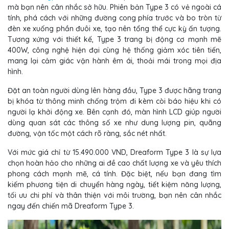
mà bạn nên cân nhắc sở hữu. Phiên bản Type 3 có vẻ ngoài cá
tính, phá cách với những đường cong phía trước và bo tròn từ
đèn xe xuống phần đuôi xe, tạo nên tổng thể cực kỳ ấn tượng.
Tương xứng với thiết kế, Type 3 trang bị động cơ mạnh mẽ
400W, công nghệ hiện đại cùng hệ thống giảm xóc tiên tiến,
mang lại cảm giác vận hành êm ái, thoải mái trong mọi địa
hình.
Đặt an toàn người dùng lên hàng đầu, Type 3 được hãng trang
bị khóa từ thông minh chống trộm đi kèm còi báo hiệu khi có
người lạ khởi động xe. Bên cạnh đó, màn hình LCD giúp người
dùng quan sát các thông số xe như dung lượng pin, quãng
đường, vận tốc một cách rõ ràng, sắc nét nhất.
Với mức giá chỉ từ 15.490.000 VND, Dreaform Type 3 là sự lựa
chọn hoàn hảo cho những ai đề cao chất lượng xe và yêu thích
phong cách mạnh mẽ, cá tính. Đặc biệt, nếu bạn đang tìm
kiếm phương tiện di chuyển hàng ngày, tiết kiệm năng lượng,
tối ưu chi phí và thân thiện với môi trường, bạn nên cân nhắc
ngay đến chiến mã Dreaform Type 3.