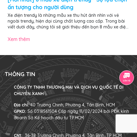
ấn tượng cho người dùng
Xe điện trendy là những mẫu xe thu hút ánh nhìn với vẻ
ngoài trendy, hiện đại cùng chất lượng cao cấp. Trong bài
viết dưới đây, chúng tôi sẽ giới thiệu đến bạn 8 mẫu xe điện
trendy nổi bật, ấn tượng nhất năm 2025, đảm bảo giúp bạn
chọn được chiếc “chiến mã” ưng ý, nổi bật khi di chuyển trên
Xem thêm
phố. Các mẫu xe đạp điện trendy gây ấn tượng mạnh với
vẻ ngoài hiện đại, màu sắc nổi bật và decor đậm chất cá
nhân 1. 4 mẫu xe đạp điện trendy ấn tượng nhất năm 2025
Dưới đây...
THÔNG TIN
CÔNG TY TNHH THƯƠNG MẠI VÀ DỊCH VỤ QUỐC TẾ DI
CHUYỂN XANH
Địa chỉ:
40 Trường Chinh, Phường 4, Tân Bình, HCM
GPKD:
Số 0318561504 Cấp ngày 11/02/2024 bởi PĐK kinh
doanh Sở Kế hoạch đầu tư TP.HCM
CN1:
36-38 Trường Chinh, Phường 4, Tân Bình, TP HCM