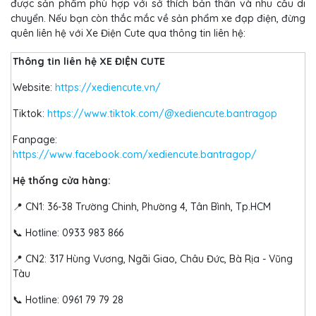
được sản phẩm phù hợp với sở thích bản thân và nhu cầu di
chuyển. Nếu bạn còn thắc mắc về sản phẩm xe đạp điện, đừng
quên liên hệ với Xe Điện Cute qua thông tin liên hệ:
Thông tin liên hệ XE ĐIỆN CUTE
Website:
https://xediencute.vn/
Tiktok:
https://www.tiktok.com/@xediencute.bantragop
Fanpage:
https://www.facebook.com/xediencute.bantragop/
Hệ thống cửa hàng:
📍 CN1: 36-38 Trường Chinh, Phường 4, Tân Bình, Tp.HCM
📞 Hotline: 0933 983 866
📍 CN2: 317 Hùng Vương, Ngãi Giao, Châu Đức, Bà Rịa - Vũng
Tàu
📞 Hotline: 0961 79 79 28