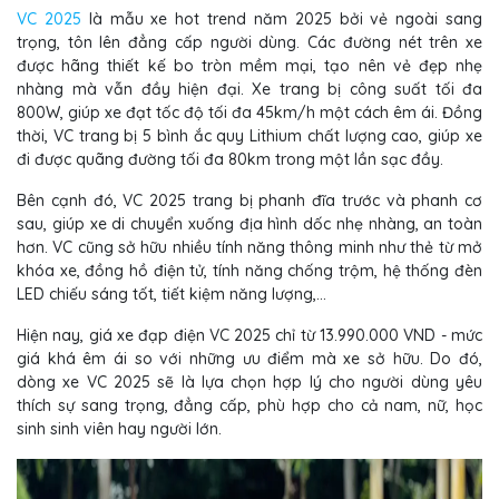
VC 2025
là mẫu xe hot trend năm 2025 bởi vẻ ngoài sang
trọng, tôn lên đẳng cấp người dùng. Các đường nét trên xe
được hãng thiết kế bo tròn mềm mại, tạo nên vẻ đẹp nhẹ
nhàng mà vẫn đầy hiện đại. Xe trang bị công suất tối đa
800W, giúp xe đạt tốc độ tối đa 45km/h một cách êm ái. Đồng
thời, VC trang bị 5 bình ắc quy Lithium chất lượng cao, giúp xe
đi được quãng đường tối đa 80km trong một lần sạc đầy.
Bên cạnh đó, VC 2025 trang bị phanh đĩa trước và phanh cơ
sau, giúp xe di chuyển xuống địa hình dốc nhẹ nhàng, an toàn
hơn. VC cũng sở hữu nhiều tính năng thông minh như thẻ từ mở
khóa xe, đồng hồ điện tử, tính năng chống trộm, hệ thống đèn
LED chiếu sáng tốt, tiết kiệm năng lượng,...
Hiện nay, giá xe đạp điện VC 2025 chỉ từ 13.990.000 VND - mức
giá khá êm ái so với những ưu điểm mà xe sở hữu. Do đó,
dòng xe VC 2025 sẽ là lựa chọn hợp lý cho người dùng yêu
thích sự sang trọng, đẳng cấp, phù hợp cho cả nam, nữ, học
sinh sinh viên hay người lớn.