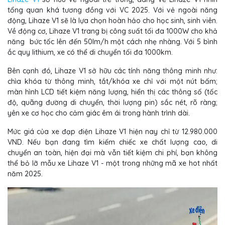
tổng quan khá tương đồng với VC 2025. Với vẻ ngoài năng
động, Lihaze V1 sẽ là lựa chọn hoàn hảo cho học sinh, sinh viên.
Về động cơ, Lihaze V1 trang bị công suất tối đa 1000W cho khả
năng bức tốc lên đến 50lm/h một cách nhẹ nhàng. Với 5 bình
ắc quy lithium, xe có thể di chuyển tối đa 1000km.
Bên cạnh đó, Lihaze V1 sở hữu các tính năng thông minh như:
chìa khóa từ thông minh, tắt/khóa xe chỉ với một nút bấm;
màn hình LCD tiết kiệm năng lượng, hiển thị các thông số (tốc
độ, quãng đường di chuyển, thời lượng pin) sắc nét, rõ ràng;
yên xe cơ học cho cảm giác êm ái trong hành trình dài.
Mức giá của xe đạp điện Lihaze V1 hiện nay chỉ từ 12.980.000
VND. Nếu bạn đang tìm kiếm chiếc xe chất lượng cao, di
chuyển an toàn, hiện đại mà vẫn tiết kiệm chi phí, bạn không
thể bỏ lỡ mẫu xe Lihaze V1 - một trong những mã xe hot nhất
năm 2025.