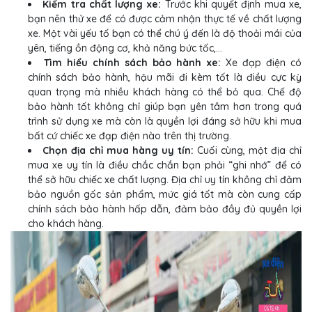
Kiểm tra chất lượng xe:
Trước khi quyết định mua xe,
bạn nên thử xe để có được cảm nhận thực tế về chất lượng
xe. Một vài yếu tố bạn có thể chú ý đến là độ thoải mái của
yên, tiếng ồn động cơ, khả năng bức tốc,...
Tìm hiểu chính sách bảo hành xe:
Xe đạp điện có
chính sách bảo hành, hậu mãi đi kèm tốt là điều cực kỳ
quan trọng mà nhiều khách hàng có thể bỏ qua. Chế độ
bảo hành tốt không chỉ giúp bạn yên tâm hơn trong quá
trình sử dụng xe mà còn là quyền lợi đáng sở hữu khi mua
bất cứ chiếc xe đạp điện nào trên thị trường.
Chọn địa chỉ mua hàng uy tín:
Cuối cùng, một địa chỉ
mua xe uy tín là điều chắc chắn bạn phải “ghi nhớ” để có
thể sở hữu chiếc xe chất lượng. Địa chỉ uy tín không chỉ đảm
bảo nguồn gốc sản phẩm, mức giá tốt mà còn cung cấp
chính sách bảo hành hấp dẫn, đảm bảo đầy đủ quyền lợi
cho khách hàng.