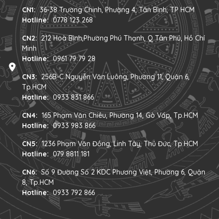
CN1:
36-38 Trường Chinh, Phường 4, Tân Bình, TP HCM
Hotline:
0778 123 268
CN2:
212 Hoà Bình,Phường Phú Thạnh, Q Tân Phú, Hồ Chí
Minh
Hotline:
0961 79 79 28
CN3:
256B-C Nguyễn Văn Luông, Phường 11, Quận 6,
Tp.HCM
Hotline:
0933 831 866
CN4:
165 Phạm Văn Chiêu, Phường 14, Gò Vấp, Tp.HCM
Hotline:
0933 983 866
CN5:
1236 Phạm Văn Đồng, Linh Tây, Thủ Đức, Tp.HCM
Hotline:
079 8811 181
CN6:
Số 9 Đường Số 2 KDC Phương Việt, Phường 6, Quận
8, Tp.HCM
Hotline:
0933 792 866