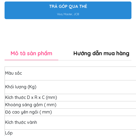
TRẢ GÓP QUA THẺ
Visa, Master, JCB
Mô tả sản phẩm
Hướng dẫn mua hàng
Màu sắc
Khối lượng (Kg)
Kích thước D x R x C (mm)
Khoảng sáng gầm ( mm)
Độ cao yên ngồi ( mm)
Kích thước vành
Lốp