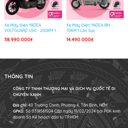
Xe Máy Điện YADEA
Xe Máy Điện YADEA I8H -
VOLTGUARD U50 - 200KM 1
70KM 1 Lần Sạc
Lần Sạc
38.990.000₫
14.490.000₫
THÔNG TIN
CÔNG TY TNHH THƯƠNG MẠI VÀ DỊCH VỤ QUỐC TẾ DI
CHUYỂN XANH
Địa chỉ:
40 Trường Chinh, Phường 4, Tân Bình, HCM
GPKD:
Số 0318561504 Cấp ngày 11/02/2024 bởi PĐK kinh
doanh Sở Kế hoạch đầu tư TP.HCM