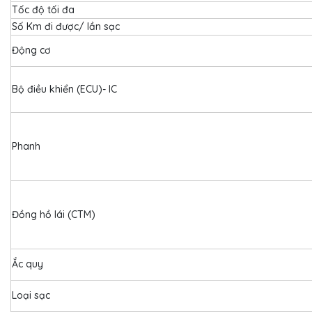
Tốc độ tối đa
Số Km đi được/ lần sạc
Động cơ
Bộ điều khiển (ECU)- IC
Phanh
Đồng hồ lái (CTM)
Ắc quy
Loại sạc