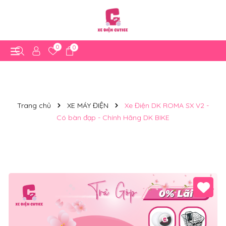
0
0
Trang chủ
XE MÁY ĐIỆN
Xe Điện DK ROMA SX V2 -
Có bàn đạp - Chính Hãng DK BIKE