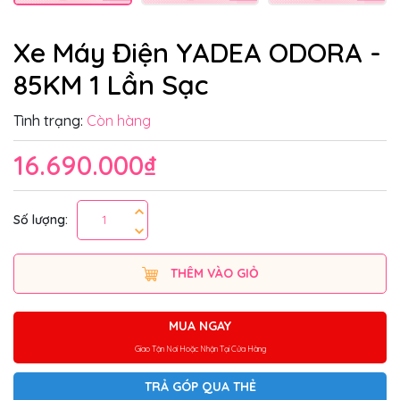
Xe Máy Điện YADEA ODORA -
85KM 1 Lần Sạc
Tình trạng:
Còn hàng
16.690.000₫
Số lượng:
THÊM VÀO GIỎ
MUA NGAY
Giao Tận Nơi Hoặc Nhận Tại Cửa Hàng
TRẢ GÓP QUA THẺ