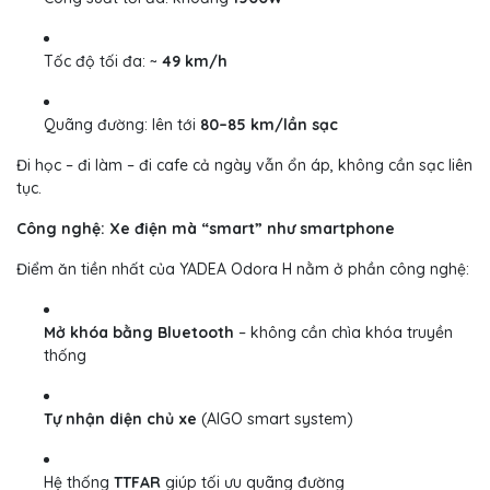
Tốc độ tối đa: ~
49 km/h
Quãng đường: lên tới
80–85 km/lần sạc
Đi học – đi làm – đi cafe cả ngày vẫn ổn áp, không cần sạc liên
tục.
Công nghệ: Xe điện mà “smart” như smartphone
Điểm ăn tiền nhất của YADEA Odora H nằm ở phần công nghệ:
Mở khóa bằng Bluetooth
– không cần chìa khóa truyền
thống
Tự nhận diện chủ xe
(AIGO smart system)
Hệ thống
TTFAR
giúp tối ưu quãng đường