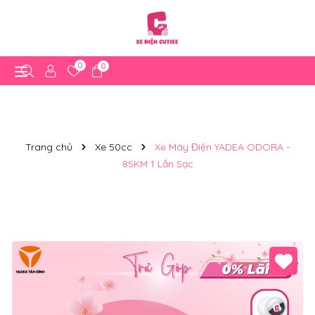
0
0
Trang chủ
Xe 50cc
Xe Máy Điện YADEA ODORA -
85KM 1 Lần Sạc