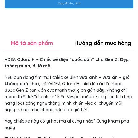
Visa, Master, JCB
Mô tả sản phẩm
Hướng dẫn mua hàng
ADEA Odora H – Chiếc xe điện “quốc dân” cho Gen Z: Đẹp,
thông minh, đi là mê
Nếu bạn đang tìm một chiếc xe điện
vừa xinh – vừa xịn – giá
không quá chát
, thì YADEA Odora H chính là cái tên đang
được Gen Z săn đón cực mạnh thời gian gần đây. Không chỉ
mang thiết kế “chanh sả” kiểu Vespa, mẫu xe này còn tích hợp
hàng loạt công nghệ thông minh khiến việc di chuyển mỗi
ngày trở nên nhẹ nhàng hơn bao giờ hết.
Vậy chiếc xe này có gì hot mà ai cũng nhắc? Cùng khám phá
ngay