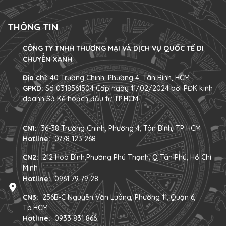
THÔNG TIN
CÔNG TY TNHH THƯƠNG MẠI VÀ DỊCH VỤ QUỐC TẾ DI
CHUYỂN XANH
Địa chỉ:
40 Trường Chinh, Phường 4, Tân Bình, HCM
GPKD:
Số 0318561504 Cấp ngày 11/02/2024 bởi PĐK kinh
doanh Sở Kế hoạch đầu tư TP.HCM
CN1:
36-38 Trường Chinh, Phường 4, Tân Bình, TP HCM
Hotline:
0778 123 268
CN2:
212 Hoà Bình,Phường Phú Thạnh, Q Tân Phú, Hồ Chí
Minh
Hotline:
0961 79 79 28
CN3:
256B-C Nguyễn Văn Luông, Phường 11, Quận 6,
Tp.HCM
Hotline:
0933 831 866