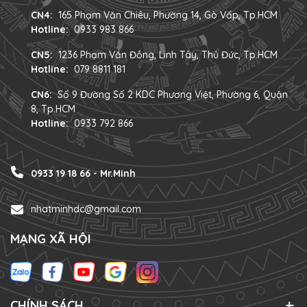
CN4:
165 Phạm Văn Chiêu, Phường 14, Gò Vấp, Tp.HCM
Hotline:
0933 983 866
CN5:
1236 Phạm Văn Đồng, Linh Tây, Thủ Đức, Tp.HCM
Hotline:
079 8811 181
CN6:
Số 9 Đường Số 2 KDC Phương Việt, Phường 6, Quận
8, Tp.HCM
Hotline:
0933 792 866
0933 19 18 66 - Mr.Minh
nhatminhdc@gmail.com
MẠNG XÃ HỘI
CHÍNH SÁCH