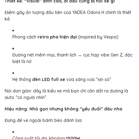
Thiết kế: “Visual” đỉnh cao, đi đâu cũng bị hỏi xe gì
Điểm gây ấn tượng đầu tiên của YADEA Odora H chính là thiết
kế:
Phong cách
retro pha hiện đại
(inspired by Vespa)
Đường nét mềm mại, thanh lịch → cực hợp vibe Gen Z, đặc
biệt là nữ
Hệ thống
đèn LED full xe
vừa sáng vừa “xịn sò”
Nói đơn giản: đây là kiểu xe mà bạn chỉ cần dắt ra đường là
auto “có người nhìn”.
Hiệu năng: Nhỏ gọn nhưng không “yếu đuối” đâu nha
Đừng để vẻ ngoài bánh bèo đánh lừa
Công suất tối đa: khoảng
1500W