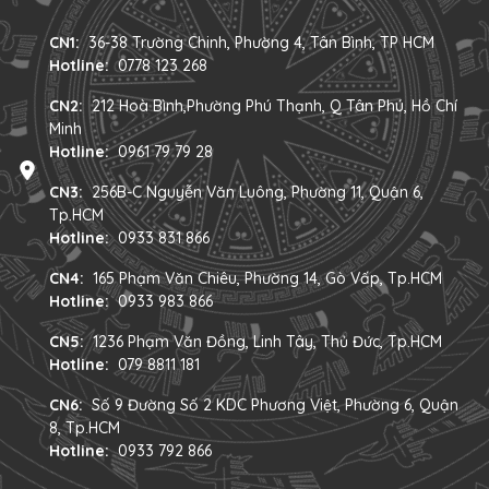
CN1:
36-38 Trường Chinh, Phường 4, Tân Bình, TP HCM
Hotline:
0778 123 268
CN2:
212 Hoà Bình,Phường Phú Thạnh, Q Tân Phú, Hồ Chí
Minh
Hotline:
0961 79 79 28
CN3:
256B-C Nguyễn Văn Luông, Phường 11, Quận 6,
Tp.HCM
Hotline:
0933 831 866
CN4:
165 Phạm Văn Chiêu, Phường 14, Gò Vấp, Tp.HCM
Hotline:
0933 983 866
CN5:
1236 Phạm Văn Đồng, Linh Tây, Thủ Đức, Tp.HCM
Hotline:
079 8811 181
CN6:
Số 9 Đường Số 2 KDC Phương Việt, Phường 6, Quận
8, Tp.HCM
Hotline:
0933 792 866