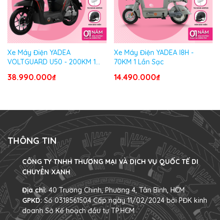
Xe Máy Điện YADEA
Xe Máy Điện YADEA I8H -
VOLTGUARD U50 - 200KM 1
70KM 1 Lần Sạc
Lần Sạc
38.990.000₫
14.490.000₫
THÔNG TIN
CÔNG TY TNHH THƯƠNG MẠI VÀ DỊCH VỤ QUỐC TẾ DI
CHUYỂN XANH
Địa chỉ:
40 Trường Chinh, Phường 4, Tân Bình, HCM
GPKD:
Số 0318561504 Cấp ngày 11/02/2024 bởi PĐK kinh
doanh Sở Kế hoạch đầu tư TP.HCM